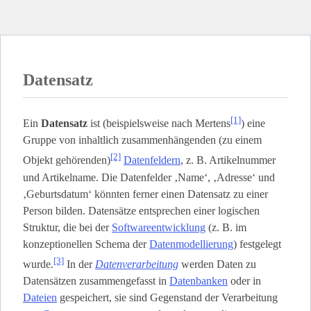
Datensatz
[1]
Ein
Datensatz
ist (beispielsweise nach Mertens
) eine
Gruppe von inhaltlich zusammenhängenden (zu einem
[2]
Objekt gehörenden)
Datenfeldern
, z. B. Artikelnummer
und Artikelname. Die Datenfelder ‚Name‘, ‚Adresse‘ und
‚Geburtsdatum‘ könnten ferner einen Datensatz zu einer
Person bilden. Datensätze entsprechen einer logischen
Struktur, die bei der
Softwareentwicklung
(z. B. im
konzeptionellen Schema der
Datenmodellierung
) festgelegt
[3]
wurde.
In der
Datenverarbeitung
werden Daten zu
Datensätzen zusammengefasst in
Datenbanken
oder in
Dateien
gespeichert, sie sind Gegenstand der Verarbeitung