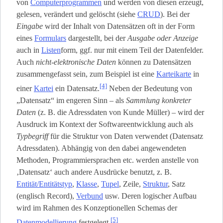
von
Computerprogrammen
und werden von diesen erzeugt,
gelesen, verändert und gelöscht (siehe
CRUD
). Bei der
Eingabe
wird der Inhalt von Datensätzen oft in der Form
eines
Formulars
dargestellt, bei der
Ausgabe oder Anzeige
auch in
Listen
­form, ggf. nur mit einem Teil der Datenfelder.
Auch
nicht-elektronische Daten
können zu Datensätzen
zusammengefasst sein, zum Beispiel ist eine
Karteikarte
in
[4]
einer
Kartei
ein Datensatz.
Neben der Bedeutung von
„Datensatz“ im engeren Sinn – als
Sammlung konkreter
Daten
(z. B. die Adressdaten von Kunde Müller) – wird der
Ausdruck im Kontext der Softwareentwicklung auch als
Typbegriff
für die Struktur von Daten verwendet (Datensatz
Adressdaten). Abhängig von den dabei angewendeten
Methoden, Programmiersprachen etc. werden anstelle von
‚Datensatz‘ auch andere Ausdrücke benutzt, z. B.
Entität/Entitätstyp
,
Klasse
,
Tupel
, Zeile,
Struktur
, Satz
(englisch Record),
Verbund
usw. Deren logischer Aufbau
wird im Rahmen des Konzeptionellen Schemas der
[5]
Datenmodellierung
festgelegt.