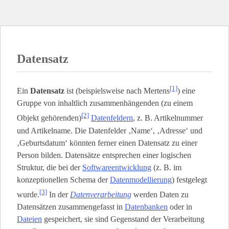
Datensatz
[1]
Ein
Datensatz
ist (beispielsweise nach Mertens
) eine
Gruppe von inhaltlich zusammenhängenden (zu einem
[2]
Objekt gehörenden)
Datenfeldern
, z. B. Artikelnummer
und Artikelname. Die Datenfelder ‚Name‘, ‚Adresse‘ und
‚Geburtsdatum‘ könnten ferner einen Datensatz zu einer
Person bilden. Datensätze entsprechen einer logischen
Struktur, die bei der
Softwareentwicklung
(z. B. im
konzeptionellen Schema der
Datenmodellierung
) festgelegt
[3]
wurde.
In der
Datenverarbeitung
werden Daten zu
Datensätzen zusammengefasst in
Datenbanken
oder in
Dateien
gespeichert, sie sind Gegenstand der Verarbeitung