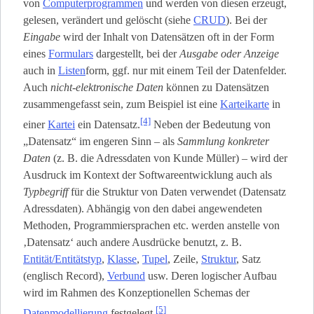
von
Computerprogrammen
und werden von diesen erzeugt,
gelesen, verändert und gelöscht (siehe
CRUD
). Bei der
Eingabe
wird der Inhalt von Datensätzen oft in der Form
eines
Formulars
dargestellt, bei der
Ausgabe oder Anzeige
auch in
Listen
­form, ggf. nur mit einem Teil der Datenfelder.
Auch
nicht-elektronische Daten
können zu Datensätzen
zusammengefasst sein, zum Beispiel ist eine
Karteikarte
in
[4]
einer
Kartei
ein Datensatz.
Neben der Bedeutung von
„Datensatz“ im engeren Sinn – als
Sammlung konkreter
Daten
(z. B. die Adressdaten von Kunde Müller) – wird der
Ausdruck im Kontext der Softwareentwicklung auch als
Typbegriff
für die Struktur von Daten verwendet (Datensatz
Adressdaten). Abhängig von den dabei angewendeten
Methoden, Programmiersprachen etc. werden anstelle von
‚Datensatz‘ auch andere Ausdrücke benutzt, z. B.
Entität/Entitätstyp
,
Klasse
,
Tupel
, Zeile,
Struktur
, Satz
(englisch Record),
Verbund
usw. Deren logischer Aufbau
wird im Rahmen des Konzeptionellen Schemas der
[5]
Datenmodellierung
festgelegt.