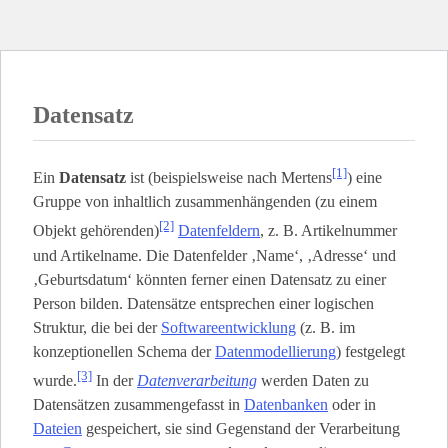
Datensatz
[1]
Ein
Datensatz
ist (beispielsweise nach Mertens
) eine
Gruppe von inhaltlich zusammenhängenden (zu einem
[2]
Objekt gehörenden)
Datenfeldern
, z. B. Artikelnummer
und Artikelname. Die Datenfelder ‚Name‘, ‚Adresse‘ und
‚Geburtsdatum‘ könnten ferner einen Datensatz zu einer
Person bilden. Datensätze entsprechen einer logischen
Struktur, die bei der
Softwareentwicklung
(z. B. im
konzeptionellen Schema der
Datenmodellierung
) festgelegt
[3]
wurde.
In der
Datenverarbeitung
werden Daten zu
Datensätzen zusammengefasst in
Datenbanken
oder in
Dateien
gespeichert, sie sind Gegenstand der Verarbeitung