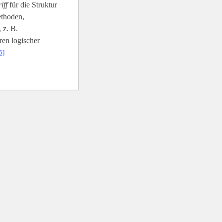
iff
für die Struktur
ethoden,
 z. B.
en logischer
5]