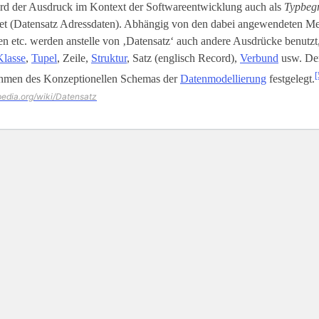
rd der Ausdruck im Kontext der Softwareentwicklung auch als
Typbegr
t (Datensatz Adressdaten). Abhängig von den dabei angewendeten M
 etc. werden anstelle von ‚Datensatz‘ auch andere Ausdrücke benutzt,
Klasse
,
Tupel
, Zeile,
Struktur
, Satz (englisch Record),
Verbund
usw. Der
[
hmen des Konzeptionellen Schemas der
Datenmodellierung
festgelegt.
ipedia.org/wiki/Datensatz