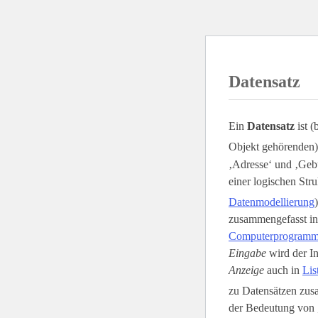
Datensatz
Ein
Datensatz
ist (
Objekt gehörenden)
‚Adresse‘ und ‚Gebu
einer logischen Stru
Datenmodellierung
zusammengefasst i
Computerprogram
Eingabe
wird der In
Anzeige
auch in
Lis
zu Datensätzen zusa
der Bedeutung von 