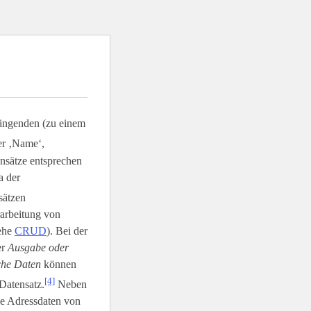
ängenden (zu einem
er ‚Name‘,
ensätze entsprechen
a der
sätzen
rarbeitung von
iehe
CRUD
). Bei der
er
Ausgabe oder
sche Daten
können
[4]
Datensatz.
Neben
ie Adressdaten von