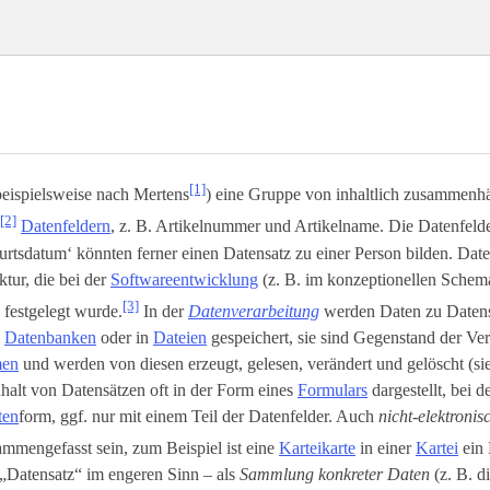
[1]
beispielsweise nach Mertens
) eine Gruppe von inhaltlich zusammenh
[2]
Datenfeldern
, z. B. Artikelnummer und Artikelname. Die Datenfeld
rtsdatum‘ könnten ferner einen Datensatz zu einer Person bilden. Dat
ktur, die bei der
Softwareentwicklung
(z. B. im konzeptionellen Schem
[3]
) festgelegt wurde.
In der
Datenverarbeitung
werden Daten zu Daten
n
Datenbanken
oder in
Dateien
gespeichert, sie sind Gegenstand der Ve
men
und werden von diesen erzeugt, gelesen, verändert und gelöscht (s
halt von Datensätzen oft in der Form eines
Formulars
dargestellt, bei d
ten
­form, ggf. nur mit einem Teil der Datenfelder. Auch
nicht-elektroni
mmengefasst sein, zum Beispiel ist eine
Karteikarte
in einer
Kartei
ein 
„Datensatz“ im engeren Sinn – als
Sammlung konkreter Daten
(z. B. d