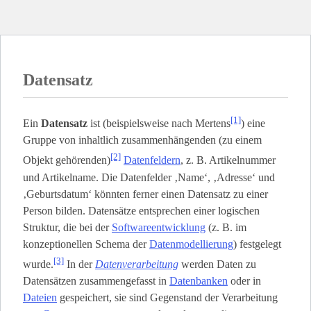
Datensatz
[1]
Ein
Datensatz
ist (beispielsweise nach Mertens
) eine
Gruppe von inhaltlich zusammenhängenden (zu einem
[2]
Objekt gehörenden)
Datenfeldern
, z. B. Artikelnummer
und Artikelname. Die Datenfelder ‚Name‘, ‚Adresse‘ und
‚Geburtsdatum‘ könnten ferner einen Datensatz zu einer
Person bilden. Datensätze entsprechen einer logischen
Struktur, die bei der
Softwareentwicklung
(z. B. im
konzeptionellen Schema der
Datenmodellierung
) festgelegt
[3]
wurde.
In der
Datenverarbeitung
werden Daten zu
Datensätzen zusammengefasst in
Datenbanken
oder in
Dateien
gespeichert, sie sind Gegenstand der Verarbeitung