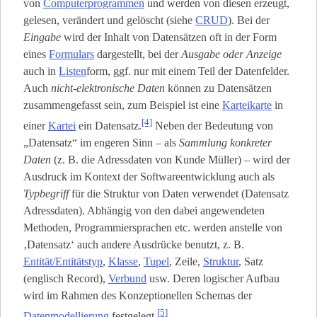
von
Computerprogrammen
und werden von diesen erzeugt,
gelesen, verändert und gelöscht (siehe
CRUD
). Bei der
Eingabe
wird der Inhalt von Datensätzen oft in der Form
eines
Formulars
dargestellt, bei der
Ausgabe oder Anzeige
auch in
Listen
­form, ggf. nur mit einem Teil der Datenfelder.
Auch
nicht-elektronische Daten
können zu Datensätzen
zusammengefasst sein, zum Beispiel ist eine
Karteikarte
in
[4]
einer
Kartei
ein Datensatz.
Neben der Bedeutung von
„Datensatz“ im engeren Sinn – als
Sammlung konkreter
Daten
(z. B. die Adressdaten von Kunde Müller) – wird der
Ausdruck im Kontext der Softwareentwicklung auch als
Typbegriff
für die Struktur von Daten verwendet (Datensatz
Adressdaten). Abhängig von den dabei angewendeten
Methoden, Programmiersprachen etc. werden anstelle von
‚Datensatz‘ auch andere Ausdrücke benutzt, z. B.
Entität/Entitätstyp
,
Klasse
,
Tupel
, Zeile,
Struktur
, Satz
(englisch Record),
Verbund
usw. Deren logischer Aufbau
wird im Rahmen des Konzeptionellen Schemas der
[5]
Datenmodellierung
festgelegt.