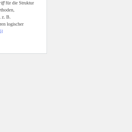
iff
für die Struktur
ethoden,
 z. B.
en logischer
5]