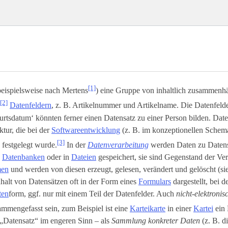
[1]
beispielsweise nach Mertens
) eine Gruppe von inhaltlich zusammenh
[2]
Datenfeldern
, z. B. Artikelnummer und Artikelname. Die Datenfeld
rtsdatum‘ könnten ferner einen Datensatz zu einer Person bilden. Dat
ktur, die bei der
Softwareentwicklung
(z. B. im konzeptionellen Schem
[3]
) festgelegt wurde.
In der
Datenverarbeitung
werden Daten zu Daten
n
Datenbanken
oder in
Dateien
gespeichert, sie sind Gegenstand der Ve
men
und werden von diesen erzeugt, gelesen, verändert und gelöscht (s
halt von Datensätzen oft in der Form eines
Formulars
dargestellt, bei d
ten
­form, ggf. nur mit einem Teil der Datenfelder. Auch
nicht-elektroni
mmengefasst sein, zum Beispiel ist eine
Karteikarte
in einer
Kartei
ein 
„Datensatz“ im engeren Sinn – als
Sammlung konkreter Daten
(z. B. d