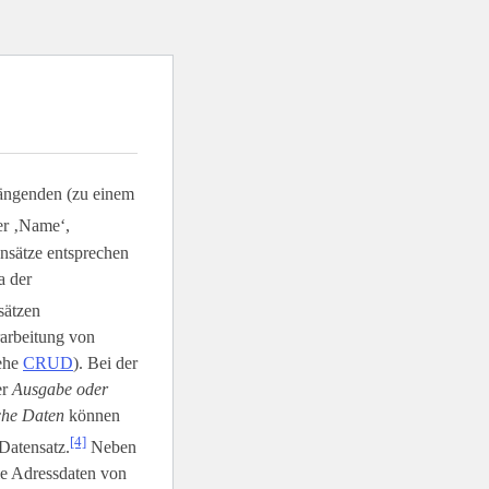
ängenden (zu einem
er ‚Name‘,
ensätze entsprechen
a der
sätzen
rarbeitung von
iehe
CRUD
). Bei der
er
Ausgabe oder
sche Daten
können
[4]
Datensatz.
Neben
ie Adressdaten von