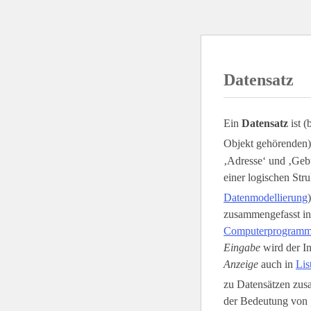
Datensatz
Ein
Datensatz
ist (
Objekt gehörenden)
‚Adresse‘ und ‚Gebu
einer logischen Stru
Datenmodellierung
zusammengefasst i
Computerprogram
Eingabe
wird der In
Anzeige
auch in
Lis
zu Datensätzen zusa
der Bedeutung von 