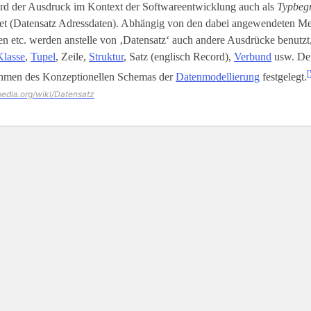
rd der Ausdruck im Kontext der Softwareentwicklung auch als
Typbegr
t (Datensatz Adressdaten). Abhängig von den dabei angewendeten M
 etc. werden anstelle von ‚Datensatz‘ auch andere Ausdrücke benutzt,
Klasse
,
Tupel
, Zeile,
Struktur
, Satz (englisch Record),
Verbund
usw. Der
[
hmen des Konzeptionellen Schemas der
Datenmodellierung
festgelegt.
ipedia.org/wiki/Datensatz