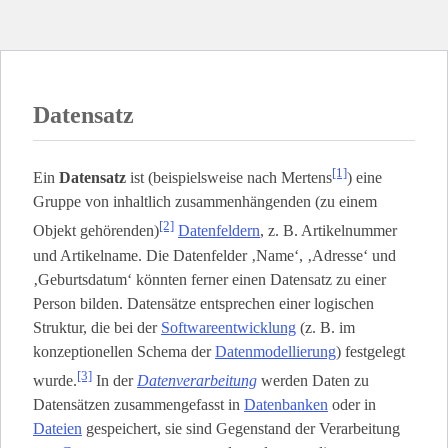
Datensatz
[1]
Ein
Datensatz
ist (beispielsweise nach Mertens
) eine
Gruppe von inhaltlich zusammenhängenden (zu einem
[2]
Objekt gehörenden)
Datenfeldern
, z. B. Artikelnummer
und Artikelname. Die Datenfelder ‚Name‘, ‚Adresse‘ und
‚Geburtsdatum‘ könnten ferner einen Datensatz zu einer
Person bilden. Datensätze entsprechen einer logischen
Struktur, die bei der
Softwareentwicklung
(z. B. im
konzeptionellen Schema der
Datenmodellierung
) festgelegt
[3]
wurde.
In der
Datenverarbeitung
werden Daten zu
Datensätzen zusammengefasst in
Datenbanken
oder in
Dateien
gespeichert, sie sind Gegenstand der Verarbeitung