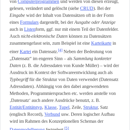
von
Computerprogrammen
und werden von diesen erzeugt,
gelesen, verändert und gelöscht (siehe
CRUD
). Bei der
Eingabe
wird der Inhalt von Datensätzen oft in der Form
eines
Formulars
dargestellt, bei der
Ausgabe oder Anzeige
auch in
Listen
­form, ggf. nur mit einem Teil der Datenfelder.
Auch
nicht-elektronische Daten
können zu Datensätzen
zusammengefasst sein, zum Beispiel ist eine
Karteikarte
in
[4]
einer
Kartei
ein Datensatz.
Neben der Bedeutung von
„Datensatz“ im engeren Sinn – als
Sammlung konkreter
Daten
(z. B. die Adressdaten von Kunde Müller) – wird der
Ausdruck im Kontext der Softwareentwicklung auch als
Typbegriff
für die Struktur von Daten verwendet (Datensatz
Adressdaten). Abhängig von den dabei angewendeten
Methoden, Programmiersprachen etc. werden anstelle von
‚Datensatz‘ auch andere Ausdrücke benutzt, z. B.
Entität/Entitätstyp
,
Klasse
,
Tupel
, Zeile,
Struktur
, Satz
(englisch Record),
Verbund
usw. Deren logischer Aufbau
wird im Rahmen des Konzeptionellen Schemas der
[5]
Datenmodellierung
festgelegt.