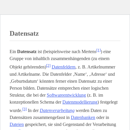
Datensatz
[1]
Ein
Datensatz
ist (beispielsweise nach Mertens
) eine
Gruppe von inhaltlich zusammenhängenden (zu einem
[2]
Objekt gehörenden)
Datenfeldern
, z. B. Artikelnummer
und Artikelname. Die Datenfelder ‚Name‘, ‚Adresse‘ und
‚Geburtsdatum‘ könnten ferner einen Datensatz zu einer
Person bilden. Datensätze entsprechen einer logischen
Struktur, die bei der
Softwareentwicklung
(z. B. im
konzeptionellen Schema der
Datenmodellierung
) festgelegt
[3]
wurde.
In der
Datenverarbeitung
werden Daten zu
Datensätzen zusammengefasst in
Datenbanken
oder in
Dateien
gespeichert, sie sind Gegenstand der Verarbeitung