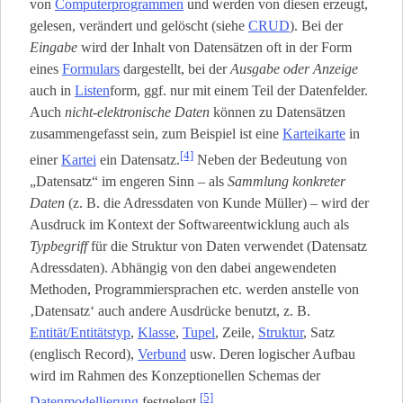
von
Computerprogrammen
und werden von diesen erzeugt,
gelesen, verändert und gelöscht (siehe
CRUD
). Bei der
Eingabe
wird der Inhalt von Datensätzen oft in der Form
eines
Formulars
dargestellt, bei der
Ausgabe oder Anzeige
auch in
Listen
­form, ggf. nur mit einem Teil der Datenfelder.
Auch
nicht-elektronische Daten
können zu Datensätzen
zusammengefasst sein, zum Beispiel ist eine
Karteikarte
in
[4]
einer
Kartei
ein Datensatz.
Neben der Bedeutung von
„Datensatz“ im engeren Sinn – als
Sammlung konkreter
Daten
(z. B. die Adressdaten von Kunde Müller) – wird der
Ausdruck im Kontext der Softwareentwicklung auch als
Typbegriff
für die Struktur von Daten verwendet (Datensatz
Adressdaten). Abhängig von den dabei angewendeten
Methoden, Programmiersprachen etc. werden anstelle von
‚Datensatz‘ auch andere Ausdrücke benutzt, z. B.
Entität/Entitätstyp
,
Klasse
,
Tupel
, Zeile,
Struktur
, Satz
(englisch Record),
Verbund
usw. Deren logischer Aufbau
wird im Rahmen des Konzeptionellen Schemas der
[5]
Datenmodellierung
festgelegt.