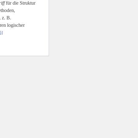
iff
für die Struktur
ethoden,
 z. B.
en logischer
5]