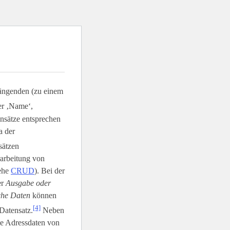
ängenden (zu einem
er ‚Name‘,
ensätze entsprechen
a der
sätzen
rarbeitung von
iehe
CRUD
). Bei der
er
Ausgabe oder
sche Daten
können
[4]
Datensatz.
Neben
ie Adressdaten von