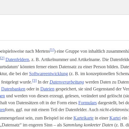
[1]
beispielsweise nach Mertens
) eine Gruppe von inhaltlich zusammenh
[2]
Datenfeldern
, z. B. Artikelnummer und Artikelname. Die Datenfeld
rtsdatum‘ könnten ferner einen Datensatz zu einer Person bilden. Dat
ktur, die bei der
Softwareentwicklung
(z. B. im konzeptionellen Schem
[3]
) festgelegt wurde.
In der
Datenverarbeitung
werden Daten zu Daten
n
Datenbanken
oder in
Dateien
gespeichert, sie sind Gegenstand der Ve
men
und werden von diesen erzeugt, gelesen, verändert und gelöscht (s
halt von Datensätzen oft in der Form eines
Formulars
dargestellt, bei d
ten
­form, ggf. nur mit einem Teil der Datenfelder. Auch
nicht-elektroni
mmengefasst sein, zum Beispiel ist eine
Karteikarte
in einer
Kartei
ein 
„Datensatz“ im engeren Sinn – als
Sammlung konkreter Daten
(z. B. d