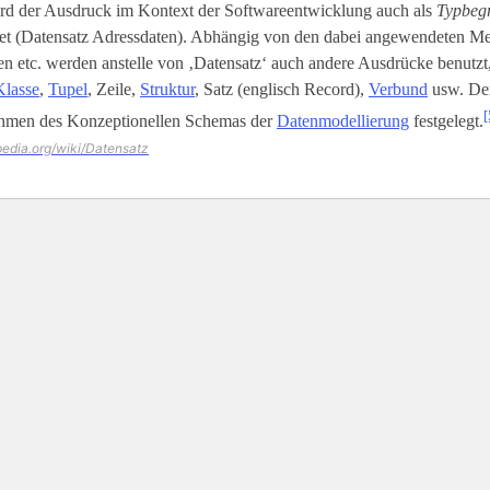
rd der Ausdruck im Kontext der Softwareentwicklung auch als
Typbegr
t (Datensatz Adressdaten). Abhängig von den dabei angewendeten M
 etc. werden anstelle von ‚Datensatz‘ auch andere Ausdrücke benutzt,
Klasse
,
Tupel
, Zeile,
Struktur
, Satz (englisch Record),
Verbund
usw. Der
[
hmen des Konzeptionellen Schemas der
Datenmodellierung
festgelegt.
ipedia.org/wiki/Datensatz