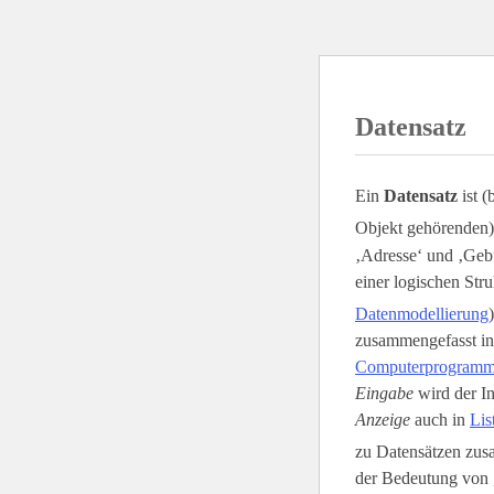
Datensatz
Ein
Datensatz
ist (
Objekt gehörenden)
‚Adresse‘ und ‚Gebu
einer logischen Stru
Datenmodellierung
zusammengefasst i
Computerprogram
Eingabe
wird der In
Anzeige
auch in
Lis
zu Datensätzen zusa
der Bedeutung von 