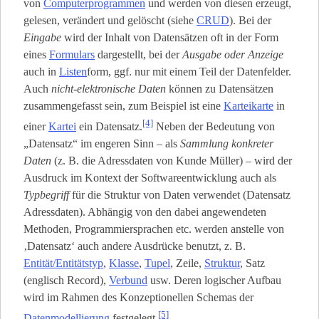
von
Computerprogrammen
und werden von diesen erzeugt,
gelesen, verändert und gelöscht (siehe
CRUD
). Bei der
Eingabe
wird der Inhalt von Datensätzen oft in der Form
eines
Formulars
dargestellt, bei der
Ausgabe oder Anzeige
auch in
Listen
­form, ggf. nur mit einem Teil der Datenfelder.
Auch
nicht-elektronische Daten
können zu Datensätzen
zusammengefasst sein, zum Beispiel ist eine
Karteikarte
in
[4]
einer
Kartei
ein Datensatz.
Neben der Bedeutung von
„Datensatz“ im engeren Sinn – als
Sammlung konkreter
Daten
(z. B. die Adressdaten von Kunde Müller) – wird der
Ausdruck im Kontext der Softwareentwicklung auch als
Typbegriff
für die Struktur von Daten verwendet (Datensatz
Adressdaten). Abhängig von den dabei angewendeten
Methoden, Programmiersprachen etc. werden anstelle von
‚Datensatz‘ auch andere Ausdrücke benutzt, z. B.
Entität/Entitätstyp
,
Klasse
,
Tupel
, Zeile,
Struktur
, Satz
(englisch Record),
Verbund
usw. Deren logischer Aufbau
wird im Rahmen des Konzeptionellen Schemas der
[5]
Datenmodellierung
festgelegt.