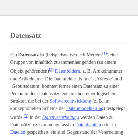
Datensatz
[1]
Ein
Datensatz
ist (beispielsweise nach Mertens
) eine
Gruppe von inhaltlich zusammenhängenden (zu einem
[2]
Objekt gehörenden)
Datenfeldern
, z. B. Artikelnummer
und Artikelname. Die Datenfelder ‚Name‘, ‚Adresse‘ und
‚Geburtsdatum‘ könnten ferner einen Datensatz zu einer
Person bilden. Datensätze entsprechen einer logischen
Struktur, die bei der
Softwareentwicklung
(z. B. im
konzeptionellen Schema der
Datenmodellierung
) festgelegt
[3]
wurde.
In der
Datenverarbeitung
werden Daten zu
Datensätzen zusammengefasst in
Datenbanken
oder in
Dateien
gespeichert, sie sind Gegenstand der Verarbeitung