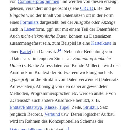
von
Computerprogrammen
und werden von diesen erzeugt,
gelesen, verändert und gelöscht (siehe
CRUD
). Bei der
Eingabe
wird der Inhalt von Datensätzen oft in der Form
eines
Formulars
dargestellt, bei der
Ausgabe oder Anzeige
auch in
Listen
­form, ggf. nur mit einem Teil der Datenfelder.
Auch
nicht-elektronische Daten
können zu Datensätzen
zusammengefasst sein, zum Beispiel ist eine
Karteikarte
in
[4]
einer
Kartei
ein Datensatz.
Neben der Bedeutung von
„Datensatz“ im engeren Sinn – als
Sammlung konkreter
Daten
(z. B. die Adressdaten von Kunde Müller) – wird der
Ausdruck im Kontext der Softwareentwicklung auch als
Typbegriff
für die Struktur von Daten verwendet (Datensatz
Adressdaten). Abhängig von den dabei angewendeten
Methoden, Programmiersprachen etc. werden anstelle von
‚Datensatz‘ auch andere Ausdrücke benutzt, z. B.
Entität/Entitätstyp
,
Klasse
,
Tupel
, Zeile,
Struktur
, Satz
(englisch Record),
Verbund
usw. Deren logischer Aufbau
wird im Rahmen des Konzeptionellen Schemas der
[5]
Datenmodellierung
festgelegt.