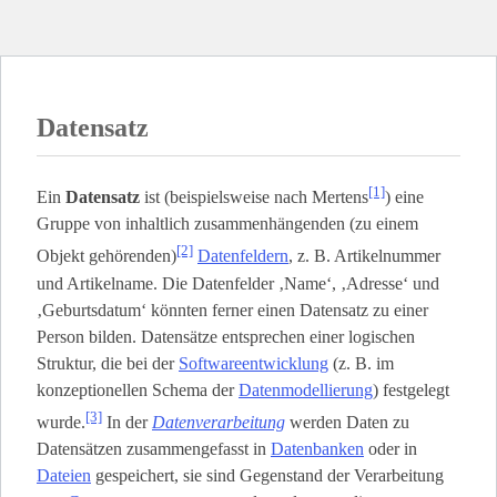
Datensatz
[1]
Ein
Datensatz
ist (beispielsweise nach Mertens
) eine
Gruppe von inhaltlich zusammenhängenden (zu einem
[2]
Objekt gehörenden)
Datenfeldern
, z. B. Artikelnummer
und Artikelname. Die Datenfelder ‚Name‘, ‚Adresse‘ und
‚Geburtsdatum‘ könnten ferner einen Datensatz zu einer
Person bilden. Datensätze entsprechen einer logischen
Struktur, die bei der
Softwareentwicklung
(z. B. im
konzeptionellen Schema der
Datenmodellierung
) festgelegt
[3]
wurde.
In der
Datenverarbeitung
werden Daten zu
Datensätzen zusammengefasst in
Datenbanken
oder in
Dateien
gespeichert, sie sind Gegenstand der Verarbeitung