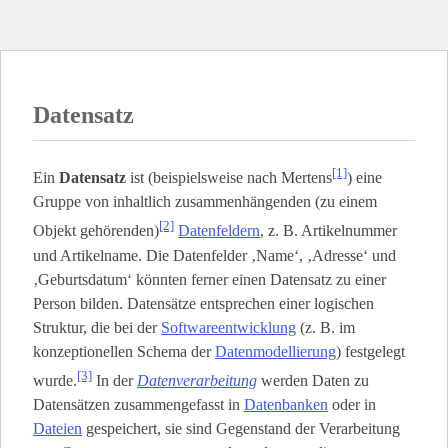
Datensatz
[1]
Ein
Datensatz
ist (beispielsweise nach Mertens
) eine
Gruppe von inhaltlich zusammenhängenden (zu einem
[2]
Objekt gehörenden)
Datenfeldern
, z. B. Artikelnummer
und Artikelname. Die Datenfelder ‚Name‘, ‚Adresse‘ und
‚Geburtsdatum‘ könnten ferner einen Datensatz zu einer
Person bilden. Datensätze entsprechen einer logischen
Struktur, die bei der
Softwareentwicklung
(z. B. im
konzeptionellen Schema der
Datenmodellierung
) festgelegt
[3]
wurde.
In der
Datenverarbeitung
werden Daten zu
Datensätzen zusammengefasst in
Datenbanken
oder in
Dateien
gespeichert, sie sind Gegenstand der Verarbeitung