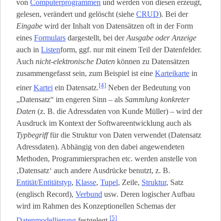
von
Computerprogrammen
und werden von diesen erzeugt,
gelesen, verändert und gelöscht (siehe
CRUD
). Bei der
Eingabe
wird der Inhalt von Datensätzen oft in der Form
eines
Formulars
dargestellt, bei der
Ausgabe oder Anzeige
auch in
Listen
­form, ggf. nur mit einem Teil der Datenfelder.
Auch
nicht-elektronische Daten
können zu Datensätzen
zusammengefasst sein, zum Beispiel ist eine
Karteikarte
in
[4]
einer
Kartei
ein Datensatz.
Neben der Bedeutung von
„Datensatz“ im engeren Sinn – als
Sammlung konkreter
Daten
(z. B. die Adressdaten von Kunde Müller) – wird der
Ausdruck im Kontext der Softwareentwicklung auch als
Typbegriff
für die Struktur von Daten verwendet (Datensatz
Adressdaten). Abhängig von den dabei angewendeten
Methoden, Programmiersprachen etc. werden anstelle von
‚Datensatz‘ auch andere Ausdrücke benutzt, z. B.
Entität/Entitätstyp
,
Klasse
,
Tupel
, Zeile,
Struktur
, Satz
(englisch Record),
Verbund
usw. Deren logischer Aufbau
wird im Rahmen des Konzeptionellen Schemas der
[5]
Datenmodellierung
festgelegt.