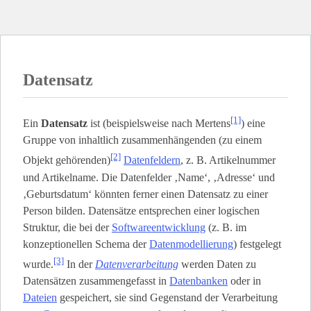
Datensatz
[1]
Ein
Datensatz
ist (beispielsweise nach Mertens
) eine
Gruppe von inhaltlich zusammenhängenden (zu einem
[2]
Objekt gehörenden)
Datenfeldern
, z. B. Artikelnummer
und Artikelname. Die Datenfelder ‚Name‘, ‚Adresse‘ und
‚Geburtsdatum‘ könnten ferner einen Datensatz zu einer
Person bilden. Datensätze entsprechen einer logischen
Struktur, die bei der
Softwareentwicklung
(z. B. im
konzeptionellen Schema der
Datenmodellierung
) festgelegt
[3]
wurde.
In der
Datenverarbeitung
werden Daten zu
Datensätzen zusammengefasst in
Datenbanken
oder in
Dateien
gespeichert, sie sind Gegenstand der Verarbeitung