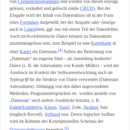
von
Computerprogrammen
und werden von diesen erzeugt,
gelesen, verändert und gelöscht (siehe
CRUD
). Bei der
Eingabe
wird der Inhalt von Datensätzen oft in der Form
eines
Formulars
dargestellt, bei der
Ausgabe oder Anzeige
auch in
Listen
­form, ggf. nur mit einem Teil der Datenfelder.
Auch
nicht-elektronische Daten
können zu Datensätzen
zusammengefasst sein, zum Beispiel ist eine
Karteikarte
in
[4]
einer
Kartei
ein Datensatz.
Neben der Bedeutung von
„Datensatz“ im engeren Sinn – als
Sammlung konkreter
Daten
(z. B. die Adressdaten von Kunde Müller) – wird der
Ausdruck im Kontext der Softwareentwicklung auch als
Typbegriff
für die Struktur von Daten verwendet (Datensatz
Adressdaten). Abhängig von den dabei angewendeten
Methoden, Programmiersprachen etc. werden anstelle von
‚Datensatz‘ auch andere Ausdrücke benutzt, z. B.
Entität/Entitätstyp
,
Klasse
,
Tupel
, Zeile,
Struktur
, Satz
(englisch Record),
Verbund
usw. Deren logischer Aufbau
wird im Rahmen des Konzeptionellen Schemas der
[5]
Datenmodellierung
festgelegt.