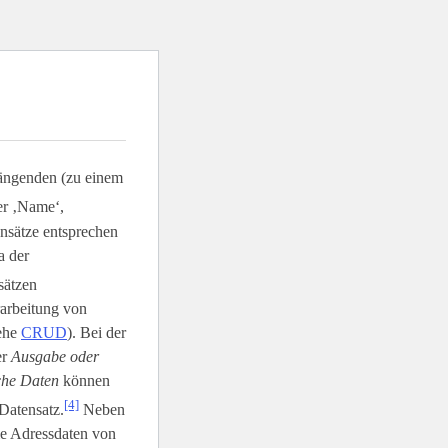
ängenden (zu einem
er ‚Name‘,
ensätze entsprechen
a der
sätzen
rarbeitung von
iehe
CRUD
). Bei der
er
Ausgabe oder
sche Daten
können
[4]
Datensatz.
Neben
ie Adressdaten von