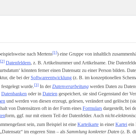
[1]
beispielsweise nach Mertens
) eine Gruppe von inhaltlich zusammenh
[2]
Datenfeldern
, z. B. Artikelnummer und Artikelname. Die Datenfeld
rtsdatum‘ könnten ferner einen Datensatz zu einer Person bilden. Dat
ktur, die bei der
Softwareentwicklung
(z. B. im konzeptionellen Schem
[3]
) festgelegt wurde.
In der
Datenverarbeitung
werden Daten zu Daten
n
Datenbanken
oder in
Dateien
gespeichert, sie sind Gegenstand der Ve
men
und werden von diesen erzeugt, gelesen, verändert und gelöscht (s
halt von Datensätzen oft in der Form eines
Formulars
dargestellt, bei d
ten
­form, ggf. nur mit einem Teil der Datenfelder. Auch
nicht-elektroni
mmengefasst sein, zum Beispiel ist eine
Karteikarte
in einer
Kartei
ein 
„Datensatz“ im engeren Sinn – als
Sammlung konkreter Daten
(z. B. d