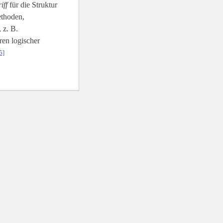
iff
für die Struktur
ethoden,
 z. B.
en logischer
5]