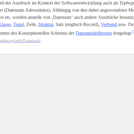
rd der Ausdruck im Kontext der Softwareentwicklung auch als
Typbegr
t (Datensatz Adressdaten). Abhängig von den dabei angewendeten M
 etc. werden anstelle von ‚Datensatz‘ auch andere Ausdrücke benutzt,
Klasse
,
Tupel
, Zeile,
Struktur
, Satz (englisch Record),
Verbund
usw. Der
[
hmen des Konzeptionellen Schemas der
Datenmodellierung
festgelegt.
ipedia.org/wiki/Datensatz