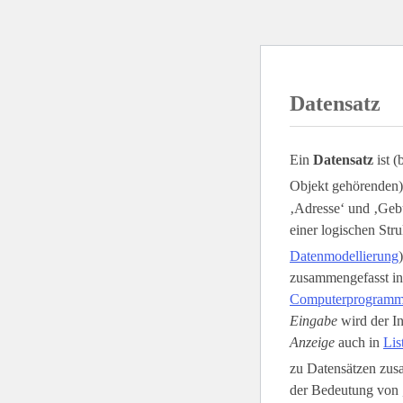
Datensatz
Ein
Datensatz
ist (
Objekt gehörenden)
‚Adresse‘ und ‚Gebu
einer logischen Stru
Datenmodellierung
zusammengefasst i
Computerprogram
Eingabe
wird der In
Anzeige
auch in
Lis
zu Datensätzen zusa
der Bedeutung von 