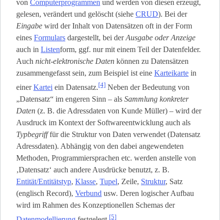
von
Computerprogrammen
und werden von diesen erzeugt,
gelesen, verändert und gelöscht (siehe
CRUD
). Bei der
Eingabe
wird der Inhalt von Datensätzen oft in der Form
eines
Formulars
dargestellt, bei der
Ausgabe oder Anzeige
auch in
Listen
­form, ggf. nur mit einem Teil der Datenfelder.
Auch
nicht-elektronische Daten
können zu Datensätzen
zusammengefasst sein, zum Beispiel ist eine
Karteikarte
in
[4]
einer
Kartei
ein Datensatz.
Neben der Bedeutung von
„Datensatz“ im engeren Sinn – als
Sammlung konkreter
Daten
(z. B. die Adressdaten von Kunde Müller) – wird der
Ausdruck im Kontext der Softwareentwicklung auch als
Typbegriff
für die Struktur von Daten verwendet (Datensatz
Adressdaten). Abhängig von den dabei angewendeten
Methoden, Programmiersprachen etc. werden anstelle von
‚Datensatz‘ auch andere Ausdrücke benutzt, z. B.
Entität/Entitätstyp
,
Klasse
,
Tupel
, Zeile,
Struktur
, Satz
(englisch Record),
Verbund
usw. Deren logischer Aufbau
wird im Rahmen des Konzeptionellen Schemas der
[5]
Datenmodellierung
festgelegt.