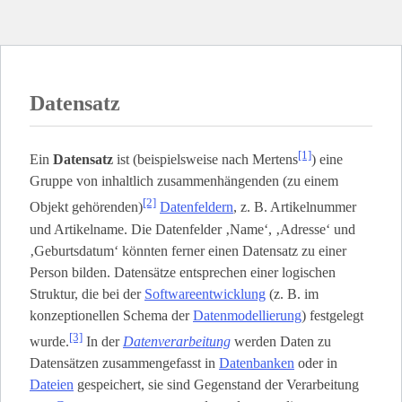
Datensatz
[1]
Ein
Datensatz
ist (beispielsweise nach Mertens
) eine
Gruppe von inhaltlich zusammenhängenden (zu einem
[2]
Objekt gehörenden)
Datenfeldern
, z. B. Artikelnummer
und Artikelname. Die Datenfelder ‚Name‘, ‚Adresse‘ und
‚Geburtsdatum‘ könnten ferner einen Datensatz zu einer
Person bilden. Datensätze entsprechen einer logischen
Struktur, die bei der
Softwareentwicklung
(z. B. im
konzeptionellen Schema der
Datenmodellierung
) festgelegt
[3]
wurde.
In der
Datenverarbeitung
werden Daten zu
Datensätzen zusammengefasst in
Datenbanken
oder in
Dateien
gespeichert, sie sind Gegenstand der Verarbeitung