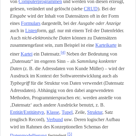
von
Computerprogrammen
und werden von diesen erzeugt,
gelesen, verändert und gelöscht (siehe
CRUD
). Bei der
Eingabe
wird der Inhalt von Datensätzen oft in der Form
eines
Formulars
dargestellt, bei der
Ausgabe oder Anzeige
auch in
Listen
­form, ggf. nur mit einem Teil der Datenfelder.
Auch
nicht-elektronische Daten
können zu Datensätzen
zusammengefasst sein, zum Beispiel ist eine
Karteikarte
in
[4]
einer
Kartei
ein Datensatz.
Neben der Bedeutung von
„Datensatz“ im engeren Sinn – als
Sammlung konkreter
Daten
(z. B. die Adressdaten von Kunde Müller) – wird der
Ausdruck im Kontext der Softwareentwicklung auch als
Typbegriff
für die Struktur von Daten verwendet (Datensatz
Adressdaten). Abhängig von den dabei angewendeten
Methoden, Programmiersprachen etc. werden anstelle von
‚Datensatz‘ auch andere Ausdrücke benutzt, z. B.
Entität/Entitätstyp
,
Klasse
,
Tupel
, Zeile,
Struktur
, Satz
(englisch Record),
Verbund
usw. Deren logischer Aufbau
wird im Rahmen des Konzeptionellen Schemas der
[5]
Datenmodellierung
festgelegt.