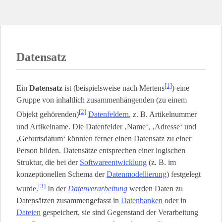
Datensatz
[1]
Ein
Datensatz
ist (beispielsweise nach Mertens
) eine
Gruppe von inhaltlich zusammenhängenden (zu einem
[2]
Objekt gehörenden)
Datenfeldern
, z. B. Artikelnummer
und Artikelname. Die Datenfelder ‚Name‘, ‚Adresse‘ und
‚Geburtsdatum‘ könnten ferner einen Datensatz zu einer
Person bilden. Datensätze entsprechen einer logischen
Struktur, die bei der
Softwareentwicklung
(z. B. im
konzeptionellen Schema der
Datenmodellierung
) festgelegt
[3]
wurde.
In der
Datenverarbeitung
werden Daten zu
Datensätzen zusammengefasst in
Datenbanken
oder in
Dateien
gespeichert, sie sind Gegenstand der Verarbeitung