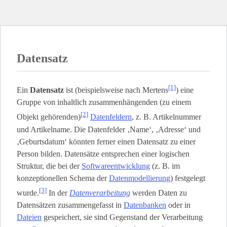
Datensatz
[1]
Ein
Datensatz
ist (beispielsweise nach Mertens
) eine
Gruppe von inhaltlich zusammenhängenden (zu einem
[2]
Objekt gehörenden)
Datenfeldern
, z. B. Artikelnummer
und Artikelname. Die Datenfelder ‚Name‘, ‚Adresse‘ und
‚Geburtsdatum‘ könnten ferner einen Datensatz zu einer
Person bilden. Datensätze entsprechen einer logischen
Struktur, die bei der
Softwareentwicklung
(z. B. im
konzeptionellen Schema der
Datenmodellierung
) festgelegt
[3]
wurde.
In der
Datenverarbeitung
werden Daten zu
Datensätzen zusammengefasst in
Datenbanken
oder in
Dateien
gespeichert, sie sind Gegenstand der Verarbeitung