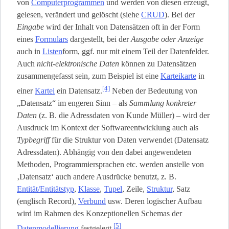
von
Computerprogrammen
und werden von diesen erzeugt,
gelesen, verändert und gelöscht (siehe
CRUD
). Bei der
Eingabe
wird der Inhalt von Datensätzen oft in der Form
eines
Formulars
dargestellt, bei der
Ausgabe oder Anzeige
auch in
Listen
­form, ggf. nur mit einem Teil der Datenfelder.
Auch
nicht-elektronische Daten
können zu Datensätzen
zusammengefasst sein, zum Beispiel ist eine
Karteikarte
in
[4]
einer
Kartei
ein Datensatz.
Neben der Bedeutung von
„Datensatz“ im engeren Sinn – als
Sammlung konkreter
Daten
(z. B. die Adressdaten von Kunde Müller) – wird der
Ausdruck im Kontext der Softwareentwicklung auch als
Typbegriff
für die Struktur von Daten verwendet (Datensatz
Adressdaten). Abhängig von den dabei angewendeten
Methoden, Programmiersprachen etc. werden anstelle von
‚Datensatz‘ auch andere Ausdrücke benutzt, z. B.
Entität/Entitätstyp
,
Klasse
,
Tupel
, Zeile,
Struktur
, Satz
(englisch Record),
Verbund
usw. Deren logischer Aufbau
wird im Rahmen des Konzeptionellen Schemas der
[5]
Datenmodellierung
festgelegt.