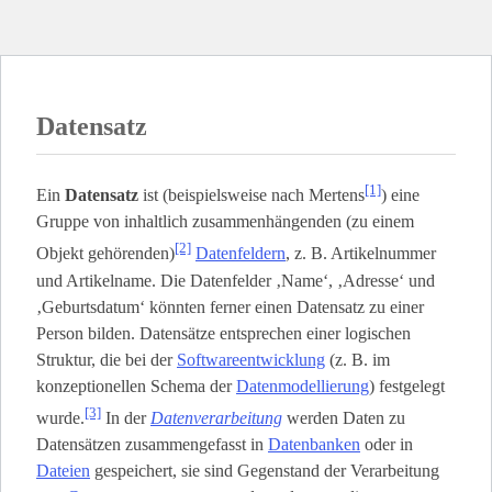
Datensatz
[1]
Ein
Datensatz
ist (beispielsweise nach Mertens
) eine
Gruppe von inhaltlich zusammenhängenden (zu einem
[2]
Objekt gehörenden)
Datenfeldern
, z. B. Artikelnummer
und Artikelname. Die Datenfelder ‚Name‘, ‚Adresse‘ und
‚Geburtsdatum‘ könnten ferner einen Datensatz zu einer
Person bilden. Datensätze entsprechen einer logischen
Struktur, die bei der
Softwareentwicklung
(z. B. im
konzeptionellen Schema der
Datenmodellierung
) festgelegt
[3]
wurde.
In der
Datenverarbeitung
werden Daten zu
Datensätzen zusammengefasst in
Datenbanken
oder in
Dateien
gespeichert, sie sind Gegenstand der Verarbeitung