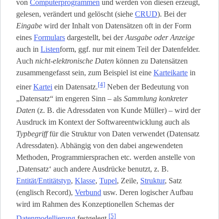
von
Computerprogrammen
und werden von diesen erzeugt,
gelesen, verändert und gelöscht (siehe
CRUD
). Bei der
Eingabe
wird der Inhalt von Datensätzen oft in der Form
eines
Formulars
dargestellt, bei der
Ausgabe oder Anzeige
auch in
Listen
­form, ggf. nur mit einem Teil der Datenfelder.
Auch
nicht-elektronische Daten
können zu Datensätzen
zusammengefasst sein, zum Beispiel ist eine
Karteikarte
in
[4]
einer
Kartei
ein Datensatz.
Neben der Bedeutung von
„Datensatz“ im engeren Sinn – als
Sammlung konkreter
Daten
(z. B. die Adressdaten von Kunde Müller) – wird der
Ausdruck im Kontext der Softwareentwicklung auch als
Typbegriff
für die Struktur von Daten verwendet (Datensatz
Adressdaten). Abhängig von den dabei angewendeten
Methoden, Programmiersprachen etc. werden anstelle von
‚Datensatz‘ auch andere Ausdrücke benutzt, z. B.
Entität/Entitätstyp
,
Klasse
,
Tupel
, Zeile,
Struktur
, Satz
(englisch Record),
Verbund
usw. Deren logischer Aufbau
wird im Rahmen des Konzeptionellen Schemas der
[5]
Datenmodellierung
festgelegt.