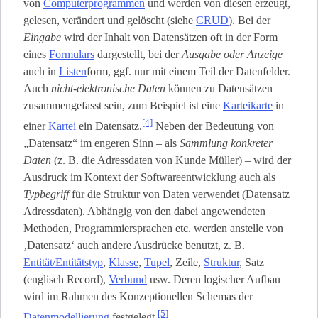
von
Computerprogrammen
und werden von diesen erzeugt,
gelesen, verändert und gelöscht (siehe
CRUD
). Bei der
Eingabe
wird der Inhalt von Datensätzen oft in der Form
eines
Formulars
dargestellt, bei der
Ausgabe oder Anzeige
auch in
Listen
­form, ggf. nur mit einem Teil der Datenfelder.
Auch
nicht-elektronische Daten
können zu Datensätzen
zusammengefasst sein, zum Beispiel ist eine
Karteikarte
in
[4]
einer
Kartei
ein Datensatz.
Neben der Bedeutung von
„Datensatz“ im engeren Sinn – als
Sammlung konkreter
Daten
(z. B. die Adressdaten von Kunde Müller) – wird der
Ausdruck im Kontext der Softwareentwicklung auch als
Typbegriff
für die Struktur von Daten verwendet (Datensatz
Adressdaten). Abhängig von den dabei angewendeten
Methoden, Programmiersprachen etc. werden anstelle von
‚Datensatz‘ auch andere Ausdrücke benutzt, z. B.
Entität/Entitätstyp
,
Klasse
,
Tupel
, Zeile,
Struktur
, Satz
(englisch Record),
Verbund
usw. Deren logischer Aufbau
wird im Rahmen des Konzeptionellen Schemas der
[5]
Datenmodellierung
festgelegt.