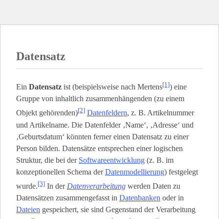
Datensatz
[1]
Ein
Datensatz
ist (beispielsweise nach Mertens
) eine
Gruppe von inhaltlich zusammenhängenden (zu einem
[2]
Objekt gehörenden)
Datenfeldern
, z. B. Artikelnummer
und Artikelname. Die Datenfelder ‚Name‘, ‚Adresse‘ und
‚Geburtsdatum‘ könnten ferner einen Datensatz zu einer
Person bilden. Datensätze entsprechen einer logischen
Struktur, die bei der
Softwareentwicklung
(z. B. im
konzeptionellen Schema der
Datenmodellierung
) festgelegt
[3]
wurde.
In der
Datenverarbeitung
werden Daten zu
Datensätzen zusammengefasst in
Datenbanken
oder in
Dateien
gespeichert, sie sind Gegenstand der Verarbeitung