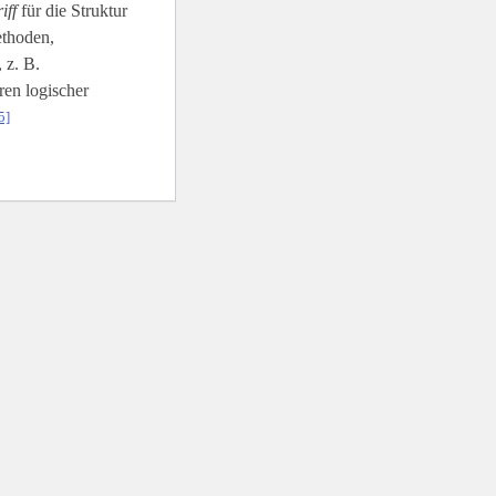
iff
für die Struktur
ethoden,
 z. B.
en logischer
5]