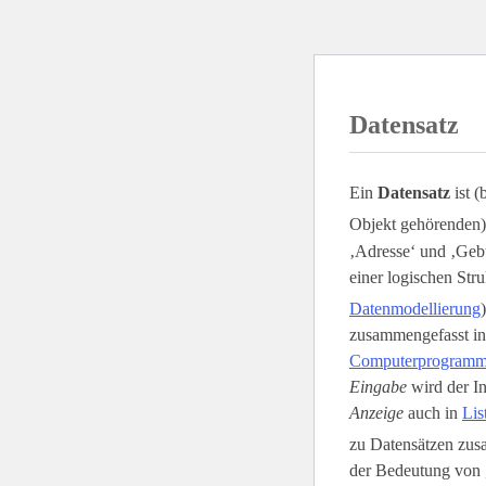
Datensatz
Ein
Datensatz
ist (
Objekt gehörenden)
‚Adresse‘ und ‚Gebu
einer logischen Stru
Datenmodellierung
zusammengefasst i
Computerprogram
Eingabe
wird der In
Anzeige
auch in
Lis
zu Datensätzen zusa
der Bedeutung von 