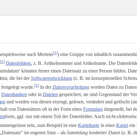
[1]
beispielsweise nach Mertens
) eine Gruppe von inhaltlich zusammenh
[2]
Datenfeldern
, z. B. Artikelnummer und Artikelname. Die Datenfeld
rtsdatum‘ könnten ferner einen Datensatz zu einer Person bilden. Dat
ktur, die bei der
Softwareentwicklung
(z. B. im konzeptionellen Schem
[3]
) festgelegt wurde.
In der
Datenverarbeitung
werden Daten zu Daten
n
Datenbanken
oder in
Dateien
gespeichert, sie sind Gegenstand der Ve
men
und werden von diesen erzeugt, gelesen, verändert und gelöscht (s
halt von Datensätzen oft in der Form eines
Formulars
dargestellt, bei d
ten
­form, ggf. nur mit einem Teil der Datenfelder. Auch
nicht-elektroni
mmengefasst sein, zum Beispiel ist eine
Karteikarte
in einer
Kartei
ein 
„Datensatz“ im engeren Sinn – als
Sammlung konkreter Daten
(z. B. d