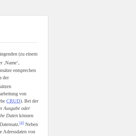
ängenden (zu einem
er ‚Name‘,
ensätze entsprechen
a der
sätzen
rarbeitung von
iehe
CRUD
). Bei der
er
Ausgabe oder
sche Daten
können
[4]
Datensatz.
Neben
ie Adressdaten von