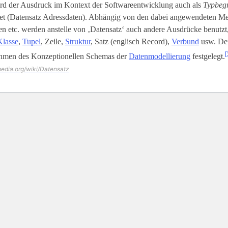
rd der Ausdruck im Kontext der Softwareentwicklung auch als
Typbegr
t (Datensatz Adressdaten). Abhängig von den dabei angewendeten M
 etc. werden anstelle von ‚Datensatz‘ auch andere Ausdrücke benutzt,
Klasse
,
Tupel
, Zeile,
Struktur
, Satz (englisch Record),
Verbund
usw. Der
[
hmen des Konzeptionellen Schemas der
Datenmodellierung
festgelegt.
ipedia.org/wiki/Datensatz