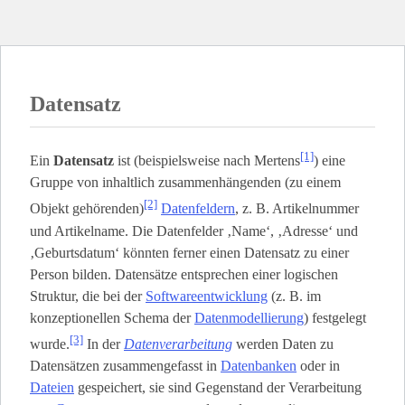
Datensatz
[1]
Ein
Datensatz
ist (beispielsweise nach Mertens
) eine
Gruppe von inhaltlich zusammenhängenden (zu einem
[2]
Objekt gehörenden)
Datenfeldern
, z. B. Artikelnummer
und Artikelname. Die Datenfelder ‚Name‘, ‚Adresse‘ und
‚Geburtsdatum‘ könnten ferner einen Datensatz zu einer
Person bilden. Datensätze entsprechen einer logischen
Struktur, die bei der
Softwareentwicklung
(z. B. im
konzeptionellen Schema der
Datenmodellierung
) festgelegt
[3]
wurde.
In der
Datenverarbeitung
werden Daten zu
Datensätzen zusammengefasst in
Datenbanken
oder in
Dateien
gespeichert, sie sind Gegenstand der Verarbeitung