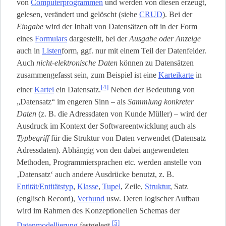
von
Computerprogrammen
und werden von diesen erzeugt,
gelesen, verändert und gelöscht (siehe
CRUD
). Bei der
Eingabe
wird der Inhalt von Datensätzen oft in der Form
eines
Formulars
dargestellt, bei der
Ausgabe oder Anzeige
auch in
Listen
­form, ggf. nur mit einem Teil der Datenfelder.
Auch
nicht-elektronische Daten
können zu Datensätzen
zusammengefasst sein, zum Beispiel ist eine
Karteikarte
in
[4]
einer
Kartei
ein Datensatz.
Neben der Bedeutung von
„Datensatz“ im engeren Sinn – als
Sammlung konkreter
Daten
(z. B. die Adressdaten von Kunde Müller) – wird der
Ausdruck im Kontext der Softwareentwicklung auch als
Typbegriff
für die Struktur von Daten verwendet (Datensatz
Adressdaten). Abhängig von den dabei angewendeten
Methoden, Programmiersprachen etc. werden anstelle von
‚Datensatz‘ auch andere Ausdrücke benutzt, z. B.
Entität/Entitätstyp
,
Klasse
,
Tupel
, Zeile,
Struktur
, Satz
(englisch Record),
Verbund
usw. Deren logischer Aufbau
wird im Rahmen des Konzeptionellen Schemas der
[5]
Datenmodellierung
festgelegt.