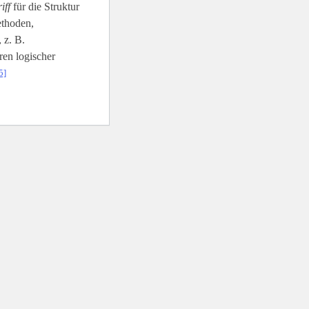
iff
für die Struktur
ethoden,
 z. B.
en logischer
5]