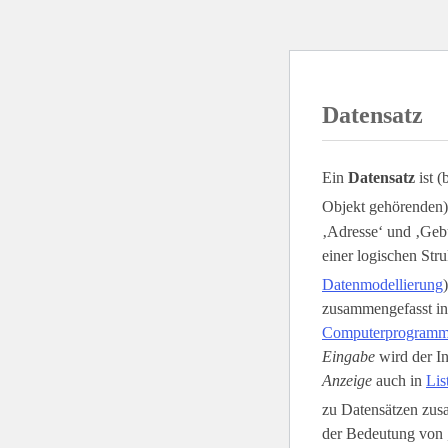
Datensatz
Ein
Datensatz
ist (
Objekt gehörenden)
‚Adresse‘ und ‚Gebu
einer logischen Stru
Datenmodellierung
zusammengefasst i
Computerprogram
Eingabe
wird der In
Anzeige
auch in
Lis
zu Datensätzen zusa
der Bedeutung von 