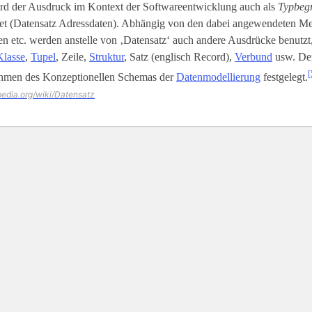
rd der Ausdruck im Kontext der Softwareentwicklung auch als
Typbegr
t (Datensatz Adressdaten). Abhängig von den dabei angewendeten M
 etc. werden anstelle von ‚Datensatz‘ auch andere Ausdrücke benutzt,
Klasse
,
Tupel
, Zeile,
Struktur
, Satz (englisch Record),
Verbund
usw. Der
[
hmen des Konzeptionellen Schemas der
Datenmodellierung
festgelegt.
ipedia.org/wiki/Datensatz