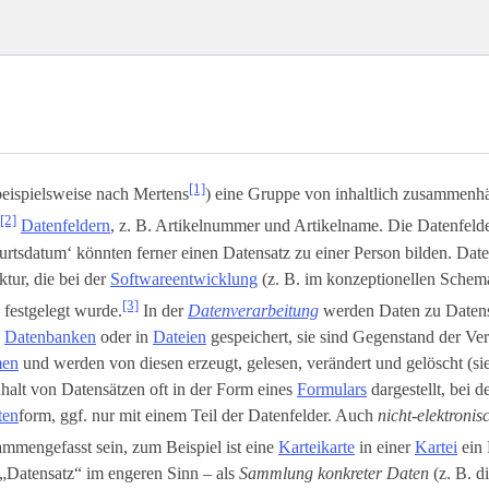
[1]
beispielsweise nach Mertens
) eine Gruppe von inhaltlich zusammenh
[2]
Datenfeldern
, z. B. Artikelnummer und Artikelname. Die Datenfeld
rtsdatum‘ könnten ferner einen Datensatz zu einer Person bilden. Dat
ktur, die bei der
Softwareentwicklung
(z. B. im konzeptionellen Schem
[3]
) festgelegt wurde.
In der
Datenverarbeitung
werden Daten zu Daten
n
Datenbanken
oder in
Dateien
gespeichert, sie sind Gegenstand der Ve
men
und werden von diesen erzeugt, gelesen, verändert und gelöscht (s
halt von Datensätzen oft in der Form eines
Formulars
dargestellt, bei d
ten
­form, ggf. nur mit einem Teil der Datenfelder. Auch
nicht-elektroni
mmengefasst sein, zum Beispiel ist eine
Karteikarte
in einer
Kartei
ein 
„Datensatz“ im engeren Sinn – als
Sammlung konkreter Daten
(z. B. d