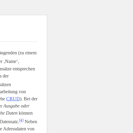
ängenden (zu einem
er ‚Name‘,
ensätze entsprechen
a der
sätzen
rarbeitung von
iehe
CRUD
). Bei der
er
Ausgabe oder
sche Daten
können
[4]
Datensatz.
Neben
ie Adressdaten von