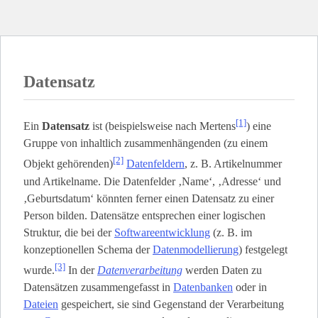
Datensatz
[1]
Ein
Datensatz
ist (beispielsweise nach Mertens
) eine
Gruppe von inhaltlich zusammenhängenden (zu einem
[2]
Objekt gehörenden)
Datenfeldern
, z. B. Artikelnummer
und Artikelname. Die Datenfelder ‚Name‘, ‚Adresse‘ und
‚Geburtsdatum‘ könnten ferner einen Datensatz zu einer
Person bilden. Datensätze entsprechen einer logischen
Struktur, die bei der
Softwareentwicklung
(z. B. im
konzeptionellen Schema der
Datenmodellierung
) festgelegt
[3]
wurde.
In der
Datenverarbeitung
werden Daten zu
Datensätzen zusammengefasst in
Datenbanken
oder in
Dateien
gespeichert, sie sind Gegenstand der Verarbeitung