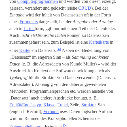
von
Computerprogrammen
und werden von diesen erzeugt,
gelesen, verändert und gelöscht (siehe
CRUD
). Bei der
Eingabe
wird der Inhalt von Datensätzen oft in der Form
eines
Formulars
dargestellt, bei der
Ausgabe oder Anzeige
auch in
Listen
­form, ggf. nur mit einem Teil der Datenfelder.
Auch
nicht-elektronische Daten
können zu Datensätzen
zusammengefasst sein, zum Beispiel ist eine
Karteikarte
in
[4]
einer
Kartei
ein Datensatz.
Neben der Bedeutung von
„Datensatz“ im engeren Sinn – als
Sammlung konkreter
Daten
(z. B. die Adressdaten von Kunde Müller) – wird der
Ausdruck im Kontext der Softwareentwicklung auch als
Typbegriff
für die Struktur von Daten verwendet (Datensatz
Adressdaten). Abhängig von den dabei angewendeten
Methoden, Programmiersprachen etc. werden anstelle von
‚Datensatz‘ auch andere Ausdrücke benutzt, z. B.
Entität/Entitätstyp
,
Klasse
,
Tupel
, Zeile,
Struktur
, Satz
(englisch Record),
Verbund
usw. Deren logischer Aufbau
wird im Rahmen des Konzeptionellen Schemas der
[5]
Datenmodellierung
festgelegt.