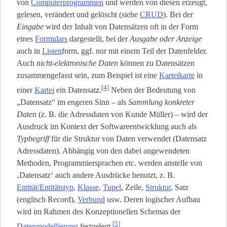
von
Computerprogrammen
und werden von diesen erzeugt,
gelesen, verändert und gelöscht (siehe
CRUD
). Bei der
Eingabe
wird der Inhalt von Datensätzen oft in der Form
eines
Formulars
dargestellt, bei der
Ausgabe oder Anzeige
auch in
Listen
­form, ggf. nur mit einem Teil der Datenfelder.
Auch
nicht-elektronische Daten
können zu Datensätzen
zusammengefasst sein, zum Beispiel ist eine
Karteikarte
in
[4]
einer
Kartei
ein Datensatz.
Neben der Bedeutung von
„Datensatz“ im engeren Sinn – als
Sammlung konkreter
Daten
(z. B. die Adressdaten von Kunde Müller) – wird der
Ausdruck im Kontext der Softwareentwicklung auch als
Typbegriff
für die Struktur von Daten verwendet (Datensatz
Adressdaten). Abhängig von den dabei angewendeten
Methoden, Programmiersprachen etc. werden anstelle von
‚Datensatz‘ auch andere Ausdrücke benutzt, z. B.
Entität/Entitätstyp
,
Klasse
,
Tupel
, Zeile,
Struktur
, Satz
(englisch Record),
Verbund
usw. Deren logischer Aufbau
wird im Rahmen des Konzeptionellen Schemas der
[5]
Datenmodellierung
festgelegt.