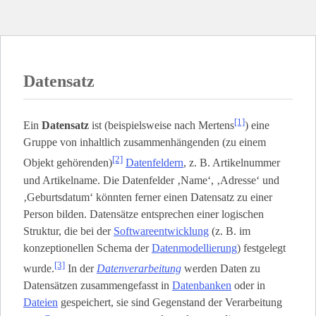
Datensatz
[1]
Ein
Datensatz
ist (beispielsweise nach Mertens
) eine
Gruppe von inhaltlich zusammenhängenden (zu einem
[2]
Objekt gehörenden)
Datenfeldern
, z. B. Artikelnummer
und Artikelname. Die Datenfelder ‚Name‘, ‚Adresse‘ und
‚Geburtsdatum‘ könnten ferner einen Datensatz zu einer
Person bilden. Datensätze entsprechen einer logischen
Struktur, die bei der
Softwareentwicklung
(z. B. im
konzeptionellen Schema der
Datenmodellierung
) festgelegt
[3]
wurde.
In der
Datenverarbeitung
werden Daten zu
Datensätzen zusammengefasst in
Datenbanken
oder in
Dateien
gespeichert, sie sind Gegenstand der Verarbeitung