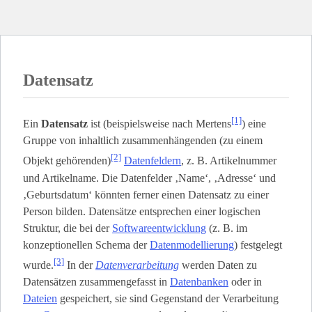
Datensatz
[1]
Ein
Datensatz
ist (beispielsweise nach Mertens
) eine
Gruppe von inhaltlich zusammenhängenden (zu einem
[2]
Objekt gehörenden)
Datenfeldern
, z. B. Artikelnummer
und Artikelname. Die Datenfelder ‚Name‘, ‚Adresse‘ und
‚Geburtsdatum‘ könnten ferner einen Datensatz zu einer
Person bilden. Datensätze entsprechen einer logischen
Struktur, die bei der
Softwareentwicklung
(z. B. im
konzeptionellen Schema der
Datenmodellierung
) festgelegt
[3]
wurde.
In der
Datenverarbeitung
werden Daten zu
Datensätzen zusammengefasst in
Datenbanken
oder in
Dateien
gespeichert, sie sind Gegenstand der Verarbeitung