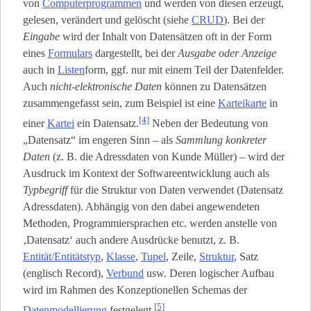
von
Computerprogrammen
und werden von diesen erzeugt,
gelesen, verändert und gelöscht (siehe
CRUD
). Bei der
Eingabe
wird der Inhalt von Datensätzen oft in der Form
eines
Formulars
dargestellt, bei der
Ausgabe oder Anzeige
auch in
Listen
­form, ggf. nur mit einem Teil der Datenfelder.
Auch
nicht-elektronische Daten
können zu Datensätzen
zusammengefasst sein, zum Beispiel ist eine
Karteikarte
in
[4]
einer
Kartei
ein Datensatz.
Neben der Bedeutung von
„Datensatz“ im engeren Sinn – als
Sammlung konkreter
Daten
(z. B. die Adressdaten von Kunde Müller) – wird der
Ausdruck im Kontext der Softwareentwicklung auch als
Typbegriff
für die Struktur von Daten verwendet (Datensatz
Adressdaten). Abhängig von den dabei angewendeten
Methoden, Programmiersprachen etc. werden anstelle von
‚Datensatz‘ auch andere Ausdrücke benutzt, z. B.
Entität/Entitätstyp
,
Klasse
,
Tupel
, Zeile,
Struktur
, Satz
(englisch Record),
Verbund
usw. Deren logischer Aufbau
wird im Rahmen des Konzeptionellen Schemas der
[5]
Datenmodellierung
festgelegt.