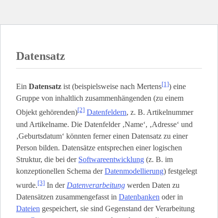
Datensatz
[1]
Ein
Datensatz
ist (beispielsweise nach Mertens
) eine
Gruppe von inhaltlich zusammenhängenden (zu einem
[2]
Objekt gehörenden)
Datenfeldern
, z. B. Artikelnummer
und Artikelname. Die Datenfelder ‚Name‘, ‚Adresse‘ und
‚Geburtsdatum‘ könnten ferner einen Datensatz zu einer
Person bilden. Datensätze entsprechen einer logischen
Struktur, die bei der
Softwareentwicklung
(z. B. im
konzeptionellen Schema der
Datenmodellierung
) festgelegt
[3]
wurde.
In der
Datenverarbeitung
werden Daten zu
Datensätzen zusammengefasst in
Datenbanken
oder in
Dateien
gespeichert, sie sind Gegenstand der Verarbeitung