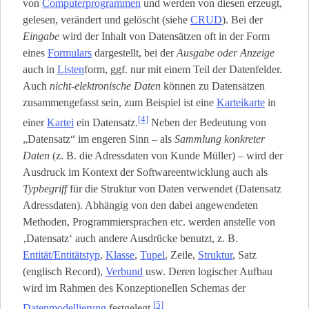
von
Computerprogrammen
und werden von diesen erzeugt,
gelesen, verändert und gelöscht (siehe
CRUD
). Bei der
Eingabe
wird der Inhalt von Datensätzen oft in der Form
eines
Formulars
dargestellt, bei der
Ausgabe oder Anzeige
auch in
Listen
­form, ggf. nur mit einem Teil der Datenfelder.
Auch
nicht-elektronische Daten
können zu Datensätzen
zusammengefasst sein, zum Beispiel ist eine
Karteikarte
in
[4]
einer
Kartei
ein Datensatz.
Neben der Bedeutung von
„Datensatz“ im engeren Sinn – als
Sammlung konkreter
Daten
(z. B. die Adressdaten von Kunde Müller) – wird der
Ausdruck im Kontext der Softwareentwicklung auch als
Typbegriff
für die Struktur von Daten verwendet (Datensatz
Adressdaten). Abhängig von den dabei angewendeten
Methoden, Programmiersprachen etc. werden anstelle von
‚Datensatz‘ auch andere Ausdrücke benutzt, z. B.
Entität/Entitätstyp
,
Klasse
,
Tupel
, Zeile,
Struktur
, Satz
(englisch Record),
Verbund
usw. Deren logischer Aufbau
wird im Rahmen des Konzeptionellen Schemas der
[5]
Datenmodellierung
festgelegt.