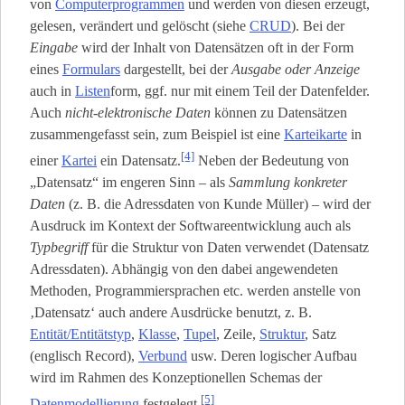
von
Computerprogrammen
und werden von diesen erzeugt,
gelesen, verändert und gelöscht (siehe
CRUD
). Bei der
Eingabe
wird der Inhalt von Datensätzen oft in der Form
eines
Formulars
dargestellt, bei der
Ausgabe oder Anzeige
auch in
Listen
­form, ggf. nur mit einem Teil der Datenfelder.
Auch
nicht-elektronische Daten
können zu Datensätzen
zusammengefasst sein, zum Beispiel ist eine
Karteikarte
in
[4]
einer
Kartei
ein Datensatz.
Neben der Bedeutung von
„Datensatz“ im engeren Sinn – als
Sammlung konkreter
Daten
(z. B. die Adressdaten von Kunde Müller) – wird der
Ausdruck im Kontext der Softwareentwicklung auch als
Typbegriff
für die Struktur von Daten verwendet (Datensatz
Adressdaten). Abhängig von den dabei angewendeten
Methoden, Programmiersprachen etc. werden anstelle von
‚Datensatz‘ auch andere Ausdrücke benutzt, z. B.
Entität/Entitätstyp
,
Klasse
,
Tupel
, Zeile,
Struktur
, Satz
(englisch Record),
Verbund
usw. Deren logischer Aufbau
wird im Rahmen des Konzeptionellen Schemas der
[5]
Datenmodellierung
festgelegt.