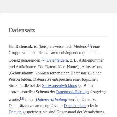
Datensatz
[1]
Ein
Datensatz
ist (beispielsweise nach Mertens
) eine
Gruppe von inhaltlich zusammenhängenden (zu einem
[2]
Objekt gehörenden)
Datenfeldern
, z. B. Artikelnummer
und Artikelname. Die Datenfelder ‚Name‘, ‚Adresse‘ und
‚Geburtsdatum‘ könnten ferner einen Datensatz zu einer
Person bilden. Datensätze entsprechen einer logischen
Struktur, die bei der
Softwareentwicklung
(z. B. im
konzeptionellen Schema der
Datenmodellierung
) festgelegt
[3]
wurde.
In der
Datenverarbeitung
werden Daten zu
Datensätzen zusammengefasst in
Datenbanken
oder in
Dateien
gespeichert, sie sind Gegenstand der Verarbeitung