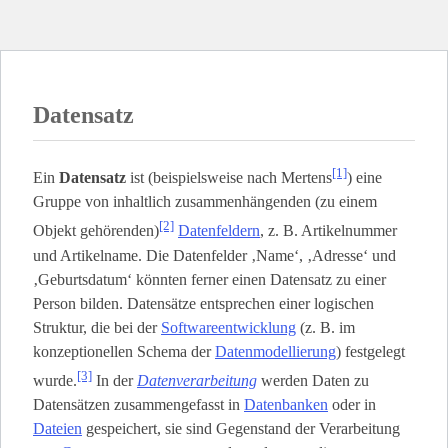
Datensatz
[1]
Ein
Datensatz
ist (beispielsweise nach Mertens
) eine
Gruppe von inhaltlich zusammenhängenden (zu einem
[2]
Objekt gehörenden)
Datenfeldern
, z. B. Artikelnummer
und Artikelname. Die Datenfelder ‚Name‘, ‚Adresse‘ und
‚Geburtsdatum‘ könnten ferner einen Datensatz zu einer
Person bilden. Datensätze entsprechen einer logischen
Struktur, die bei der
Softwareentwicklung
(z. B. im
konzeptionellen Schema der
Datenmodellierung
) festgelegt
[3]
wurde.
In der
Datenverarbeitung
werden Daten zu
Datensätzen zusammengefasst in
Datenbanken
oder in
Dateien
gespeichert, sie sind Gegenstand der Verarbeitung