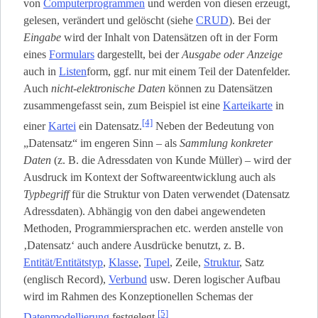
von
Computerprogrammen
und werden von diesen erzeugt,
gelesen, verändert und gelöscht (siehe
CRUD
). Bei der
Eingabe
wird der Inhalt von Datensätzen oft in der Form
eines
Formulars
dargestellt, bei der
Ausgabe oder Anzeige
auch in
Listen
­form, ggf. nur mit einem Teil der Datenfelder.
Auch
nicht-elektronische Daten
können zu Datensätzen
zusammengefasst sein, zum Beispiel ist eine
Karteikarte
in
[4]
einer
Kartei
ein Datensatz.
Neben der Bedeutung von
„Datensatz“ im engeren Sinn – als
Sammlung konkreter
Daten
(z. B. die Adressdaten von Kunde Müller) – wird der
Ausdruck im Kontext der Softwareentwicklung auch als
Typbegriff
für die Struktur von Daten verwendet (Datensatz
Adressdaten). Abhängig von den dabei angewendeten
Methoden, Programmiersprachen etc. werden anstelle von
‚Datensatz‘ auch andere Ausdrücke benutzt, z. B.
Entität/Entitätstyp
,
Klasse
,
Tupel
, Zeile,
Struktur
, Satz
(englisch Record),
Verbund
usw. Deren logischer Aufbau
wird im Rahmen des Konzeptionellen Schemas der
[5]
Datenmodellierung
festgelegt.