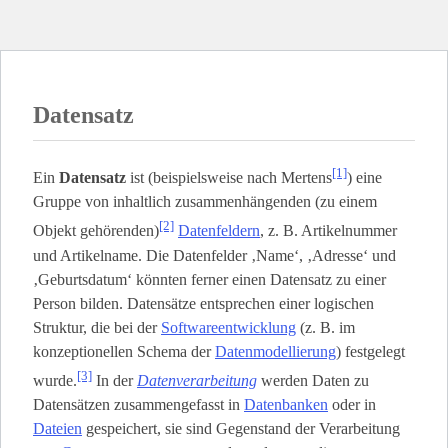
Datensatz
[1]
Ein
Datensatz
ist (beispielsweise nach Mertens
) eine
Gruppe von inhaltlich zusammenhängenden (zu einem
[2]
Objekt gehörenden)
Datenfeldern
, z. B. Artikelnummer
und Artikelname. Die Datenfelder ‚Name‘, ‚Adresse‘ und
‚Geburtsdatum‘ könnten ferner einen Datensatz zu einer
Person bilden. Datensätze entsprechen einer logischen
Struktur, die bei der
Softwareentwicklung
(z. B. im
konzeptionellen Schema der
Datenmodellierung
) festgelegt
[3]
wurde.
In der
Datenverarbeitung
werden Daten zu
Datensätzen zusammengefasst in
Datenbanken
oder in
Dateien
gespeichert, sie sind Gegenstand der Verarbeitung