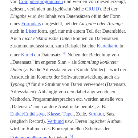
von
Computerprogrammen
und werden von diesen erzeugt,
gelesen, verändert und gelöscht (siehe
CRUD
). Bei der
Eingabe
wird der Inhalt von Datensätzen oft in der Form
eines
Formulars
dargestellt, bei der
Ausgabe oder Anzeige
auch in
Listen
­form, ggf. nur mit einem Teil der Datenfelder.
Auch
nicht-elektronische Daten
können zu Datensätzen
zusammengefasst sein, zum Beispiel ist eine
Karteikarte
in
[4]
einer
Kartei
ein Datensatz.
Neben der Bedeutung von
„Datensatz“ im engeren Sinn – als
Sammlung konkreter
Daten
(z. B. die Adressdaten von Kunde Müller) – wird der
Ausdruck im Kontext der Softwareentwicklung auch als
Typbegriff
für die Struktur von Daten verwendet (Datensatz
Adressdaten). Abhängig von den dabei angewendeten
Methoden, Programmiersprachen etc. werden anstelle von
‚Datensatz‘ auch andere Ausdrücke benutzt, z. B.
Entität/Entitätstyp
,
Klasse
,
Tupel
, Zeile,
Struktur
, Satz
(englisch Record),
Verbund
usw. Deren logischer Aufbau
wird im Rahmen des Konzeptionellen Schemas der
[5]
Datenmodellierung
festgelegt.