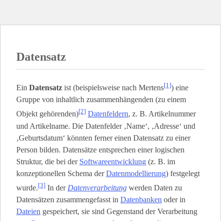
Datensatz
[1]
Ein
Datensatz
ist (beispielsweise nach Mertens
) eine
Gruppe von inhaltlich zusammenhängenden (zu einem
[2]
Objekt gehörenden)
Datenfeldern
, z. B. Artikelnummer
und Artikelname. Die Datenfelder ‚Name‘, ‚Adresse‘ und
‚Geburtsdatum‘ könnten ferner einen Datensatz zu einer
Person bilden. Datensätze entsprechen einer logischen
Struktur, die bei der
Softwareentwicklung
(z. B. im
konzeptionellen Schema der
Datenmodellierung
) festgelegt
[3]
wurde.
In der
Datenverarbeitung
werden Daten zu
Datensätzen zusammengefasst in
Datenbanken
oder in
Dateien
gespeichert, sie sind Gegenstand der Verarbeitung