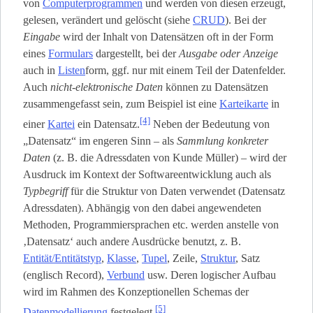
von
Computerprogrammen
und werden von diesen erzeugt,
gelesen, verändert und gelöscht (siehe
CRUD
). Bei der
Eingabe
wird der Inhalt von Datensätzen oft in der Form
eines
Formulars
dargestellt, bei der
Ausgabe oder Anzeige
auch in
Listen
­form, ggf. nur mit einem Teil der Datenfelder.
Auch
nicht-elektronische Daten
können zu Datensätzen
zusammengefasst sein, zum Beispiel ist eine
Karteikarte
in
[4]
einer
Kartei
ein Datensatz.
Neben der Bedeutung von
„Datensatz“ im engeren Sinn – als
Sammlung konkreter
Daten
(z. B. die Adressdaten von Kunde Müller) – wird der
Ausdruck im Kontext der Softwareentwicklung auch als
Typbegriff
für die Struktur von Daten verwendet (Datensatz
Adressdaten). Abhängig von den dabei angewendeten
Methoden, Programmiersprachen etc. werden anstelle von
‚Datensatz‘ auch andere Ausdrücke benutzt, z. B.
Entität/Entitätstyp
,
Klasse
,
Tupel
, Zeile,
Struktur
, Satz
(englisch Record),
Verbund
usw. Deren logischer Aufbau
wird im Rahmen des Konzeptionellen Schemas der
[5]
Datenmodellierung
festgelegt.