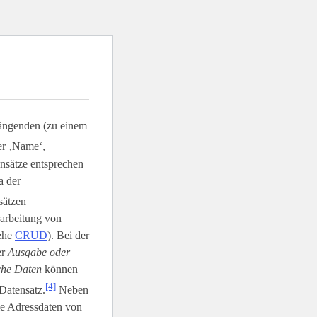
ängenden (zu einem
er ‚Name‘,
ensätze entsprechen
a der
sätzen
rarbeitung von
iehe
CRUD
). Bei der
er
Ausgabe oder
sche Daten
können
[4]
Datensatz.
Neben
ie Adressdaten von