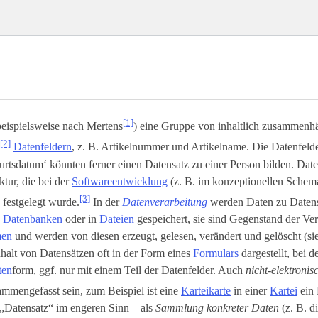
[1]
beispielsweise nach Mertens
) eine Gruppe von inhaltlich zusammenh
[2]
Datenfeldern
, z. B. Artikelnummer und Artikelname. Die Datenfeld
rtsdatum‘ könnten ferner einen Datensatz zu einer Person bilden. Dat
ktur, die bei der
Softwareentwicklung
(z. B. im konzeptionellen Schem
[3]
) festgelegt wurde.
In der
Datenverarbeitung
werden Daten zu Daten
n
Datenbanken
oder in
Dateien
gespeichert, sie sind Gegenstand der Ve
men
und werden von diesen erzeugt, gelesen, verändert und gelöscht (s
halt von Datensätzen oft in der Form eines
Formulars
dargestellt, bei d
ten
­form, ggf. nur mit einem Teil der Datenfelder. Auch
nicht-elektroni
mmengefasst sein, zum Beispiel ist eine
Karteikarte
in einer
Kartei
ein 
„Datensatz“ im engeren Sinn – als
Sammlung konkreter Daten
(z. B. d