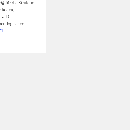
iff
für die Struktur
ethoden,
 z. B.
en logischer
5]