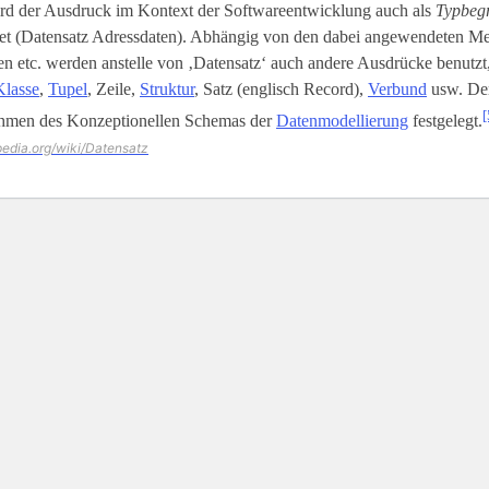
rd der Ausdruck im Kontext der Softwareentwicklung auch als
Typbegr
t (Datensatz Adressdaten). Abhängig von den dabei angewendeten M
 etc. werden anstelle von ‚Datensatz‘ auch andere Ausdrücke benutzt,
Klasse
,
Tupel
, Zeile,
Struktur
, Satz (englisch Record),
Verbund
usw. Der
[
hmen des Konzeptionellen Schemas der
Datenmodellierung
festgelegt.
ipedia.org/wiki/Datensatz