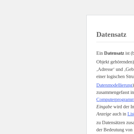
Datensatz
Ein
Datensatz
ist (
Objekt gehörenden)
‚Adresse‘ und ‚Gebu
einer logischen Stru
Datenmodellierung
zusammengefasst i
Computerprogram
Eingabe
wird der In
Anzeige
auch in
Lis
zu Datensätzen zusa
der Bedeutung von 