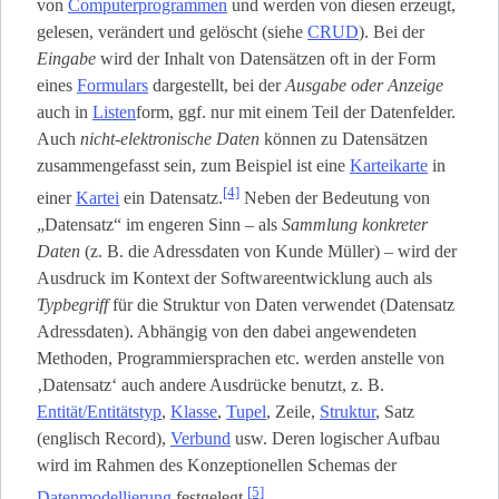
von
Computerprogrammen
und werden von diesen erzeugt,
gelesen, verändert und gelöscht (siehe
CRUD
). Bei der
Eingabe
wird der Inhalt von Datensätzen oft in der Form
eines
Formulars
dargestellt, bei der
Ausgabe oder Anzeige
auch in
Listen
­form, ggf. nur mit einem Teil der Datenfelder.
Auch
nicht-elektronische Daten
können zu Datensätzen
zusammengefasst sein, zum Beispiel ist eine
Karteikarte
in
[4]
einer
Kartei
ein Datensatz.
Neben der Bedeutung von
„Datensatz“ im engeren Sinn – als
Sammlung konkreter
Daten
(z. B. die Adressdaten von Kunde Müller) – wird der
Ausdruck im Kontext der Softwareentwicklung auch als
Typbegriff
für die Struktur von Daten verwendet (Datensatz
Adressdaten). Abhängig von den dabei angewendeten
Methoden, Programmiersprachen etc. werden anstelle von
‚Datensatz‘ auch andere Ausdrücke benutzt, z. B.
Entität/Entitätstyp
,
Klasse
,
Tupel
, Zeile,
Struktur
, Satz
(englisch Record),
Verbund
usw. Deren logischer Aufbau
wird im Rahmen des Konzeptionellen Schemas der
[5]
Datenmodellierung
festgelegt.