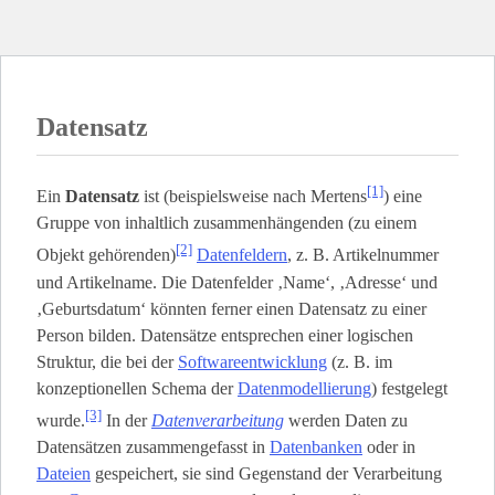
Datensatz
[1]
Ein
Datensatz
ist (beispielsweise nach Mertens
) eine
Gruppe von inhaltlich zusammenhängenden (zu einem
[2]
Objekt gehörenden)
Datenfeldern
, z. B. Artikelnummer
und Artikelname. Die Datenfelder ‚Name‘, ‚Adresse‘ und
‚Geburtsdatum‘ könnten ferner einen Datensatz zu einer
Person bilden. Datensätze entsprechen einer logischen
Struktur, die bei der
Softwareentwicklung
(z. B. im
konzeptionellen Schema der
Datenmodellierung
) festgelegt
[3]
wurde.
In der
Datenverarbeitung
werden Daten zu
Datensätzen zusammengefasst in
Datenbanken
oder in
Dateien
gespeichert, sie sind Gegenstand der Verarbeitung