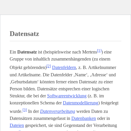
Datensatz
[1]
Ein
Datensatz
ist (beispielsweise nach Mertens
) eine
Gruppe von inhaltlich zusammenhängenden (zu einem
[2]
Objekt gehörenden)
Datenfeldern
, z. B. Artikelnummer
und Artikelname. Die Datenfelder ‚Name‘, ‚Adresse‘ und
‚Geburtsdatum‘ könnten ferner einen Datensatz zu einer
Person bilden. Datensätze entsprechen einer logischen
Struktur, die bei der
Softwareentwicklung
(z. B. im
konzeptionellen Schema der
Datenmodellierung
) festgelegt
[3]
wurde.
In der
Datenverarbeitung
werden Daten zu
Datensätzen zusammengefasst in
Datenbanken
oder in
Dateien
gespeichert, sie sind Gegenstand der Verarbeitung