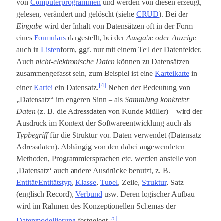
von
Computerprogrammen
und werden von diesen erzeugt,
gelesen, verändert und gelöscht (siehe
CRUD
). Bei der
Eingabe
wird der Inhalt von Datensätzen oft in der Form
eines
Formulars
dargestellt, bei der
Ausgabe oder Anzeige
auch in
Listen
­form, ggf. nur mit einem Teil der Datenfelder.
Auch
nicht-elektronische Daten
können zu Datensätzen
zusammengefasst sein, zum Beispiel ist eine
Karteikarte
in
[4]
einer
Kartei
ein Datensatz.
Neben der Bedeutung von
„Datensatz“ im engeren Sinn – als
Sammlung konkreter
Daten
(z. B. die Adressdaten von Kunde Müller) – wird der
Ausdruck im Kontext der Softwareentwicklung auch als
Typbegriff
für die Struktur von Daten verwendet (Datensatz
Adressdaten). Abhängig von den dabei angewendeten
Methoden, Programmiersprachen etc. werden anstelle von
‚Datensatz‘ auch andere Ausdrücke benutzt, z. B.
Entität/Entitätstyp
,
Klasse
,
Tupel
, Zeile,
Struktur
, Satz
(englisch Record),
Verbund
usw. Deren logischer Aufbau
wird im Rahmen des Konzeptionellen Schemas der
[5]
Datenmodellierung
festgelegt.