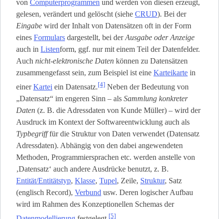
von
Computerprogrammen
und werden von diesen erzeugt,
gelesen, verändert und gelöscht (siehe
CRUD
). Bei der
Eingabe
wird der Inhalt von Datensätzen oft in der Form
eines
Formulars
dargestellt, bei der
Ausgabe oder Anzeige
auch in
Listen
­form, ggf. nur mit einem Teil der Datenfelder.
Auch
nicht-elektronische Daten
können zu Datensätzen
zusammengefasst sein, zum Beispiel ist eine
Karteikarte
in
[4]
einer
Kartei
ein Datensatz.
Neben der Bedeutung von
„Datensatz“ im engeren Sinn – als
Sammlung konkreter
Daten
(z. B. die Adressdaten von Kunde Müller) – wird der
Ausdruck im Kontext der Softwareentwicklung auch als
Typbegriff
für die Struktur von Daten verwendet (Datensatz
Adressdaten). Abhängig von den dabei angewendeten
Methoden, Programmiersprachen etc. werden anstelle von
‚Datensatz‘ auch andere Ausdrücke benutzt, z. B.
Entität/Entitätstyp
,
Klasse
,
Tupel
, Zeile,
Struktur
, Satz
(englisch Record),
Verbund
usw. Deren logischer Aufbau
wird im Rahmen des Konzeptionellen Schemas der
[5]
Datenmodellierung
festgelegt.