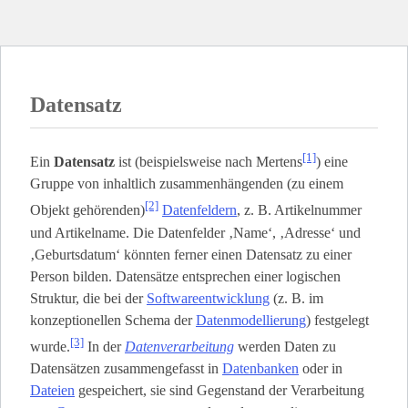
Datensatz
[1]
Ein
Datensatz
ist (beispielsweise nach Mertens
) eine
Gruppe von inhaltlich zusammenhängenden (zu einem
[2]
Objekt gehörenden)
Datenfeldern
, z. B. Artikelnummer
und Artikelname. Die Datenfelder ‚Name‘, ‚Adresse‘ und
‚Geburtsdatum‘ könnten ferner einen Datensatz zu einer
Person bilden. Datensätze entsprechen einer logischen
Struktur, die bei der
Softwareentwicklung
(z. B. im
konzeptionellen Schema der
Datenmodellierung
) festgelegt
[3]
wurde.
In der
Datenverarbeitung
werden Daten zu
Datensätzen zusammengefasst in
Datenbanken
oder in
Dateien
gespeichert, sie sind Gegenstand der Verarbeitung