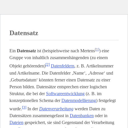
Datensatz
[1]
Ein
Datensatz
ist (beispielsweise nach Mertens
) eine
Gruppe von inhaltlich zusammenhängenden (zu einem
[2]
Objekt gehörenden)
Datenfeldern
, z. B. Artikelnummer
und Artikelname. Die Datenfelder ‚Name‘, ‚Adresse‘ und
‚Geburtsdatum‘ könnten ferner einen Datensatz zu einer
Person bilden. Datensätze entsprechen einer logischen
Struktur, die bei der
Softwareentwicklung
(z. B. im
konzeptionellen Schema der
Datenmodellierung
) festgelegt
[3]
wurde.
In der
Datenverarbeitung
werden Daten zu
Datensätzen zusammengefasst in
Datenbanken
oder in
Dateien
gespeichert, sie sind Gegenstand der Verarbeitung