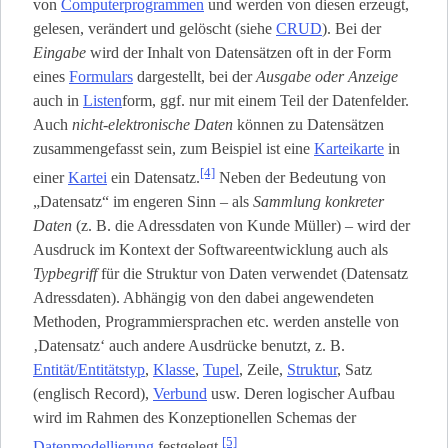
von
Computerprogrammen
und werden von diesen erzeugt,
gelesen, verändert und gelöscht (siehe
CRUD
). Bei der
Eingabe
wird der Inhalt von Datensätzen oft in der Form
eines
Formulars
dargestellt, bei der
Ausgabe oder Anzeige
auch in
Listen
­form, ggf. nur mit einem Teil der Datenfelder.
Auch
nicht-elektronische Daten
können zu Datensätzen
zusammengefasst sein, zum Beispiel ist eine
Karteikarte
in
[4]
einer
Kartei
ein Datensatz.
Neben der Bedeutung von
„Datensatz“ im engeren Sinn – als
Sammlung konkreter
Daten
(z. B. die Adressdaten von Kunde Müller) – wird der
Ausdruck im Kontext der Softwareentwicklung auch als
Typbegriff
für die Struktur von Daten verwendet (Datensatz
Adressdaten). Abhängig von den dabei angewendeten
Methoden, Programmiersprachen etc. werden anstelle von
‚Datensatz‘ auch andere Ausdrücke benutzt, z. B.
Entität/Entitätstyp
,
Klasse
,
Tupel
, Zeile,
Struktur
, Satz
(englisch Record),
Verbund
usw. Deren logischer Aufbau
wird im Rahmen des Konzeptionellen Schemas der
[5]
Datenmodellierung
festgelegt.