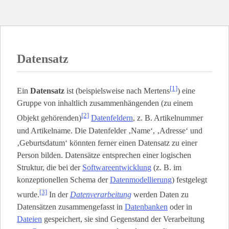
Datensatz
[1]
Ein
Datensatz
ist (beispielsweise nach Mertens
) eine
Gruppe von inhaltlich zusammenhängenden (zu einem
[2]
Objekt gehörenden)
Datenfeldern
, z. B. Artikelnummer
und Artikelname. Die Datenfelder ‚Name‘, ‚Adresse‘ und
‚Geburtsdatum‘ könnten ferner einen Datensatz zu einer
Person bilden. Datensätze entsprechen einer logischen
Struktur, die bei der
Softwareentwicklung
(z. B. im
konzeptionellen Schema der
Datenmodellierung
) festgelegt
[3]
wurde.
In der
Datenverarbeitung
werden Daten zu
Datensätzen zusammengefasst in
Datenbanken
oder in
Dateien
gespeichert, sie sind Gegenstand der Verarbeitung