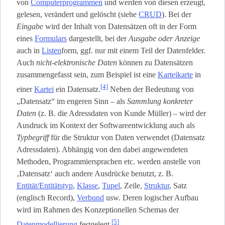
von
Computerprogrammen
und werden von diesen erzeugt,
gelesen, verändert und gelöscht (siehe
CRUD
). Bei der
Eingabe
wird der Inhalt von Datensätzen oft in der Form
eines
Formulars
dargestellt, bei der
Ausgabe oder Anzeige
auch in
Listen
­form, ggf. nur mit einem Teil der Datenfelder.
Auch
nicht-elektronische Daten
können zu Datensätzen
zusammengefasst sein, zum Beispiel ist eine
Karteikarte
in
[4]
einer
Kartei
ein Datensatz.
Neben der Bedeutung von
„Datensatz“ im engeren Sinn – als
Sammlung konkreter
Daten
(z. B. die Adressdaten von Kunde Müller) – wird der
Ausdruck im Kontext der Softwareentwicklung auch als
Typbegriff
für die Struktur von Daten verwendet (Datensatz
Adressdaten). Abhängig von den dabei angewendeten
Methoden, Programmiersprachen etc. werden anstelle von
‚Datensatz‘ auch andere Ausdrücke benutzt, z. B.
Entität/Entitätstyp
,
Klasse
,
Tupel
, Zeile,
Struktur
, Satz
(englisch Record),
Verbund
usw. Deren logischer Aufbau
wird im Rahmen des Konzeptionellen Schemas der
[5]
Datenmodellierung
festgelegt.