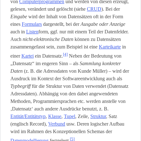
von
Computerprogrammen
und werden von diesen erzeugt,
gelesen, verändert und gelöscht (siehe
CRUD
). Bei der
Eingabe
wird der Inhalt von Datensätzen oft in der Form
eines
Formulars
dargestellt, bei der
Ausgabe oder Anzeige
auch in
Listen
­form, ggf. nur mit einem Teil der Datenfelder.
Auch
nicht-elektronische Daten
können zu Datensätzen
zusammengefasst sein, zum Beispiel ist eine
Karteikarte
in
[4]
einer
Kartei
ein Datensatz.
Neben der Bedeutung von
„Datensatz“ im engeren Sinn – als
Sammlung konkreter
Daten
(z. B. die Adressdaten von Kunde Müller) – wird der
Ausdruck im Kontext der Softwareentwicklung auch als
Typbegriff
für die Struktur von Daten verwendet (Datensatz
Adressdaten). Abhängig von den dabei angewendeten
Methoden, Programmiersprachen etc. werden anstelle von
‚Datensatz‘ auch andere Ausdrücke benutzt, z. B.
Entität/Entitätstyp
,
Klasse
,
Tupel
, Zeile,
Struktur
, Satz
(englisch Record),
Verbund
usw. Deren logischer Aufbau
wird im Rahmen des Konzeptionellen Schemas der
[5]
Datenmodellierung
festgelegt.