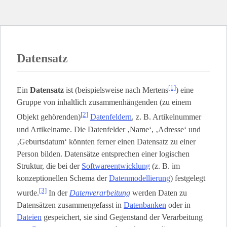
Datensatz
[1]
Ein
Datensatz
ist (beispielsweise nach Mertens
) eine
Gruppe von inhaltlich zusammenhängenden (zu einem
[2]
Objekt gehörenden)
Datenfeldern
, z. B. Artikelnummer
und Artikelname. Die Datenfelder ‚Name‘, ‚Adresse‘ und
‚Geburtsdatum‘ könnten ferner einen Datensatz zu einer
Person bilden. Datensätze entsprechen einer logischen
Struktur, die bei der
Softwareentwicklung
(z. B. im
konzeptionellen Schema der
Datenmodellierung
) festgelegt
[3]
wurde.
In der
Datenverarbeitung
werden Daten zu
Datensätzen zusammengefasst in
Datenbanken
oder in
Dateien
gespeichert, sie sind Gegenstand der Verarbeitung