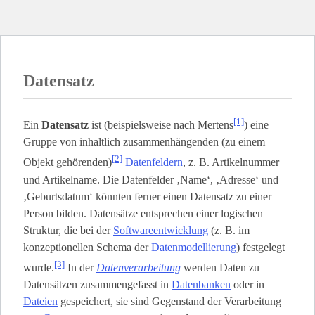
Datensatz
[1]
Ein
Datensatz
ist (beispielsweise nach Mertens
) eine
Gruppe von inhaltlich zusammenhängenden (zu einem
[2]
Objekt gehörenden)
Datenfeldern
, z. B. Artikelnummer
und Artikelname. Die Datenfelder ‚Name‘, ‚Adresse‘ und
‚Geburtsdatum‘ könnten ferner einen Datensatz zu einer
Person bilden. Datensätze entsprechen einer logischen
Struktur, die bei der
Softwareentwicklung
(z. B. im
konzeptionellen Schema der
Datenmodellierung
) festgelegt
[3]
wurde.
In der
Datenverarbeitung
werden Daten zu
Datensätzen zusammengefasst in
Datenbanken
oder in
Dateien
gespeichert, sie sind Gegenstand der Verarbeitung