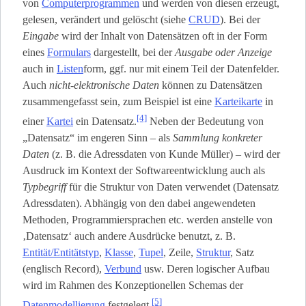
von
Computerprogrammen
und werden von diesen erzeugt,
gelesen, verändert und gelöscht (siehe
CRUD
). Bei der
Eingabe
wird der Inhalt von Datensätzen oft in der Form
eines
Formulars
dargestellt, bei der
Ausgabe oder Anzeige
auch in
Listen
­form, ggf. nur mit einem Teil der Datenfelder.
Auch
nicht-elektronische Daten
können zu Datensätzen
zusammengefasst sein, zum Beispiel ist eine
Karteikarte
in
[4]
einer
Kartei
ein Datensatz.
Neben der Bedeutung von
„Datensatz“ im engeren Sinn – als
Sammlung konkreter
Daten
(z. B. die Adressdaten von Kunde Müller) – wird der
Ausdruck im Kontext der Softwareentwicklung auch als
Typbegriff
für die Struktur von Daten verwendet (Datensatz
Adressdaten). Abhängig von den dabei angewendeten
Methoden, Programmiersprachen etc. werden anstelle von
‚Datensatz‘ auch andere Ausdrücke benutzt, z. B.
Entität/Entitätstyp
,
Klasse
,
Tupel
, Zeile,
Struktur
, Satz
(englisch Record),
Verbund
usw. Deren logischer Aufbau
wird im Rahmen des Konzeptionellen Schemas der
[5]
Datenmodellierung
festgelegt.