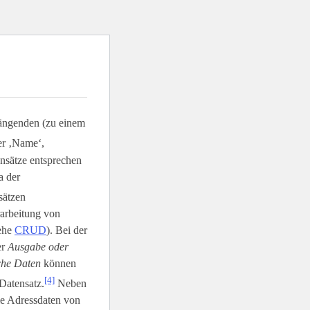
ängenden (zu einem
er ‚Name‘,
ensätze entsprechen
a der
sätzen
rarbeitung von
iehe
CRUD
). Bei der
er
Ausgabe oder
sche Daten
können
[4]
Datensatz.
Neben
ie Adressdaten von