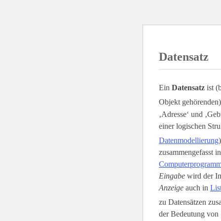
Datensatz
Ein
Datensatz
ist (
Objekt gehörenden)
‚Adresse‘ und ‚Gebu
einer logischen Stru
Datenmodellierung
zusammengefasst i
Computerprogram
Eingabe
wird der In
Anzeige
auch in
Lis
zu Datensätzen zusa
der Bedeutung von 