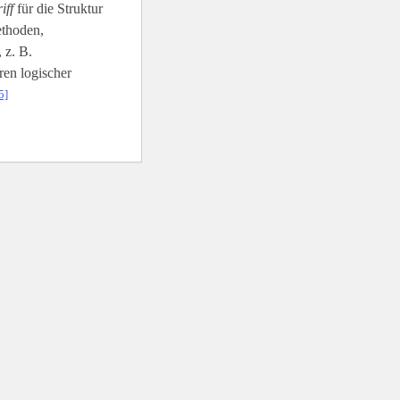
iff
für die Struktur
ethoden,
 z. B.
en logischer
5]