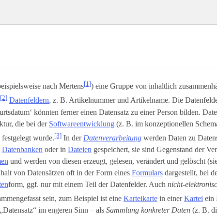
[1]
beispielsweise nach Mertens
) eine Gruppe von inhaltlich zusammenh
[2]
Datenfeldern
, z. B. Artikelnummer und Artikelname. Die Datenfeld
rtsdatum‘ könnten ferner einen Datensatz zu einer Person bilden. Dat
ktur, die bei der
Softwareentwicklung
(z. B. im konzeptionellen Schem
[3]
) festgelegt wurde.
In der
Datenverarbeitung
werden Daten zu Daten
n
Datenbanken
oder in
Dateien
gespeichert, sie sind Gegenstand der Ve
men
und werden von diesen erzeugt, gelesen, verändert und gelöscht (s
halt von Datensätzen oft in der Form eines
Formulars
dargestellt, bei d
ten
­form, ggf. nur mit einem Teil der Datenfelder. Auch
nicht-elektroni
mmengefasst sein, zum Beispiel ist eine
Karteikarte
in einer
Kartei
ein 
„Datensatz“ im engeren Sinn – als
Sammlung konkreter Daten
(z. B. d