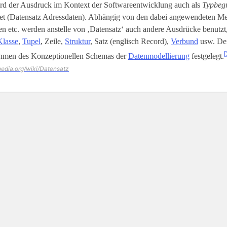
rd der Ausdruck im Kontext der Softwareentwicklung auch als
Typbegr
t (Datensatz Adressdaten). Abhängig von den dabei angewendeten M
 etc. werden anstelle von ‚Datensatz‘ auch andere Ausdrücke benutzt,
Klasse
,
Tupel
, Zeile,
Struktur
, Satz (englisch Record),
Verbund
usw. Der
[
hmen des Konzeptionellen Schemas der
Datenmodellierung
festgelegt.
ipedia.org/wiki/Datensatz