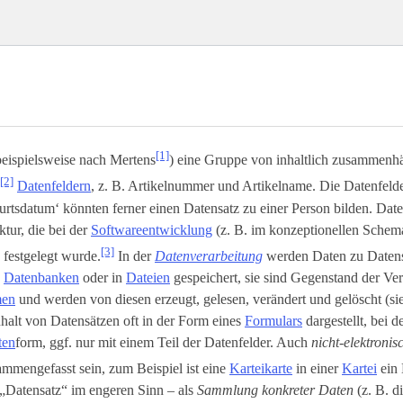
[1]
beispielsweise nach Mertens
) eine Gruppe von inhaltlich zusammenh
[2]
Datenfeldern
, z. B. Artikelnummer und Artikelname. Die Datenfeld
rtsdatum‘ könnten ferner einen Datensatz zu einer Person bilden. Dat
ktur, die bei der
Softwareentwicklung
(z. B. im konzeptionellen Schem
[3]
) festgelegt wurde.
In der
Datenverarbeitung
werden Daten zu Daten
n
Datenbanken
oder in
Dateien
gespeichert, sie sind Gegenstand der Ve
men
und werden von diesen erzeugt, gelesen, verändert und gelöscht (s
halt von Datensätzen oft in der Form eines
Formulars
dargestellt, bei d
ten
­form, ggf. nur mit einem Teil der Datenfelder. Auch
nicht-elektroni
mmengefasst sein, zum Beispiel ist eine
Karteikarte
in einer
Kartei
ein 
„Datensatz“ im engeren Sinn – als
Sammlung konkreter Daten
(z. B. d