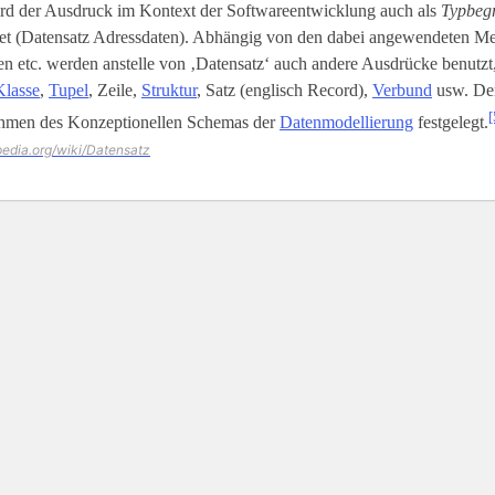
rd der Ausdruck im Kontext der Softwareentwicklung auch als
Typbegr
t (Datensatz Adressdaten). Abhängig von den dabei angewendeten M
 etc. werden anstelle von ‚Datensatz‘ auch andere Ausdrücke benutzt,
Klasse
,
Tupel
, Zeile,
Struktur
, Satz (englisch Record),
Verbund
usw. Der
[
hmen des Konzeptionellen Schemas der
Datenmodellierung
festgelegt.
ipedia.org/wiki/Datensatz