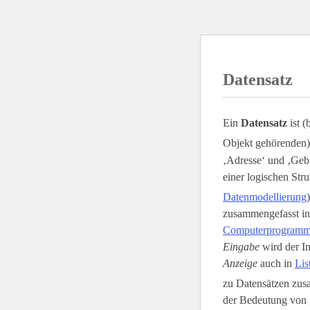
Datensatz
Ein
Datensatz
ist (
Objekt gehörenden)
‚Adresse‘ und ‚Gebu
einer logischen Stru
Datenmodellierung
zusammengefasst i
Computerprogram
Eingabe
wird der In
Anzeige
auch in
Lis
zu Datensätzen zusa
der Bedeutung von 