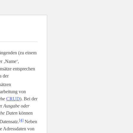
ängenden (zu einem
er ‚Name‘,
ensätze entsprechen
a der
sätzen
rarbeitung von
iehe
CRUD
). Bei der
er
Ausgabe oder
sche Daten
können
[4]
Datensatz.
Neben
ie Adressdaten von