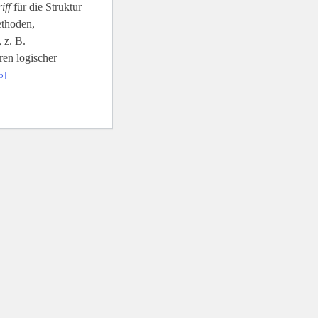
iff
für die Struktur
ethoden,
 z. B.
en logischer
5]