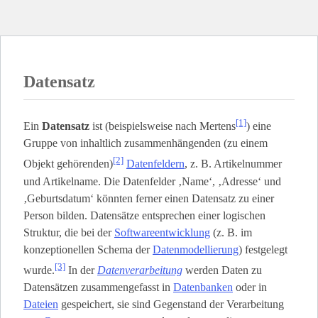
Datensatz
[1]
Ein
Datensatz
ist (beispielsweise nach Mertens
) eine
Gruppe von inhaltlich zusammenhängenden (zu einem
[2]
Objekt gehörenden)
Datenfeldern
, z. B. Artikelnummer
und Artikelname. Die Datenfelder ‚Name‘, ‚Adresse‘ und
‚Geburtsdatum‘ könnten ferner einen Datensatz zu einer
Person bilden. Datensätze entsprechen einer logischen
Struktur, die bei der
Softwareentwicklung
(z. B. im
konzeptionellen Schema der
Datenmodellierung
) festgelegt
[3]
wurde.
In der
Datenverarbeitung
werden Daten zu
Datensätzen zusammengefasst in
Datenbanken
oder in
Dateien
gespeichert, sie sind Gegenstand der Verarbeitung