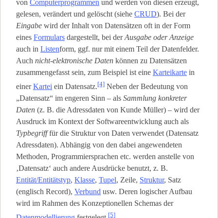
von
Computerprogrammen
und werden von diesen erzeugt,
gelesen, verändert und gelöscht (siehe
CRUD
). Bei der
Eingabe
wird der Inhalt von Datensätzen oft in der Form
eines
Formulars
dargestellt, bei der
Ausgabe oder Anzeige
auch in
Listen
­form, ggf. nur mit einem Teil der Datenfelder.
Auch
nicht-elektronische Daten
können zu Datensätzen
zusammengefasst sein, zum Beispiel ist eine
Karteikarte
in
[4]
einer
Kartei
ein Datensatz.
Neben der Bedeutung von
„Datensatz“ im engeren Sinn – als
Sammlung konkreter
Daten
(z. B. die Adressdaten von Kunde Müller) – wird der
Ausdruck im Kontext der Softwareentwicklung auch als
Typbegriff
für die Struktur von Daten verwendet (Datensatz
Adressdaten). Abhängig von den dabei angewendeten
Methoden, Programmiersprachen etc. werden anstelle von
‚Datensatz‘ auch andere Ausdrücke benutzt, z. B.
Entität/Entitätstyp
,
Klasse
,
Tupel
, Zeile,
Struktur
, Satz
(englisch Record),
Verbund
usw. Deren logischer Aufbau
wird im Rahmen des Konzeptionellen Schemas der
[5]
Datenmodellierung
festgelegt.