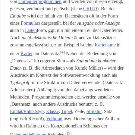
von
Computerprogrammen
und werden von diesen erzeugt,
gelesen, verändert und gelöscht (siehe
CRUD
). Bei der
Eingabe
wird der Inhalt von Datensätzen oft in der Form
eines
Formulars
dargestellt, bei der
Ausgabe oder Anzeige
auch in
Listen
­form, ggf. nur mit einem Teil der Datenfelder.
Auch
nicht-elektronische Daten
können zu Datensätzen
zusammengefasst sein, zum Beispiel ist eine
Karteikarte
in
[4]
einer
Kartei
ein Datensatz.
Neben der Bedeutung von
„Datensatz“ im engeren Sinn – als
Sammlung konkreter
Daten
(z. B. die Adressdaten von Kunde Müller) – wird der
Ausdruck im Kontext der Softwareentwicklung auch als
Typbegriff
für die Struktur von Daten verwendet (Datensatz
Adressdaten). Abhängig von den dabei angewendeten
Methoden, Programmiersprachen etc. werden anstelle von
‚Datensatz‘ auch andere Ausdrücke benutzt, z. B.
Entität/Entitätstyp
,
Klasse
,
Tupel
, Zeile,
Struktur
, Satz
(englisch Record),
Verbund
usw. Deren logischer Aufbau
wird im Rahmen des Konzeptionellen Schemas der
[5]
Datenmodellierung
festgelegt.