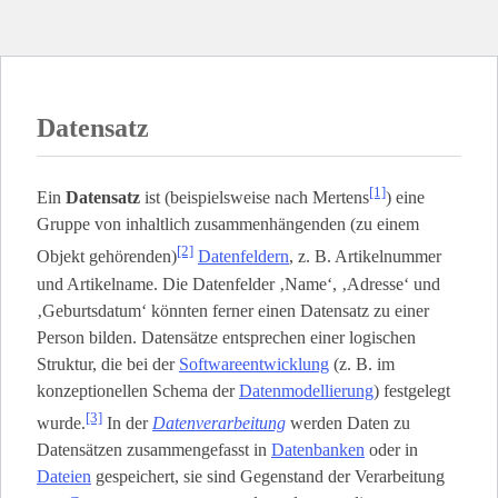
Datensatz
[1]
Ein
Datensatz
ist (beispielsweise nach Mertens
) eine
Gruppe von inhaltlich zusammenhängenden (zu einem
[2]
Objekt gehörenden)
Datenfeldern
, z. B. Artikelnummer
und Artikelname. Die Datenfelder ‚Name‘, ‚Adresse‘ und
‚Geburtsdatum‘ könnten ferner einen Datensatz zu einer
Person bilden. Datensätze entsprechen einer logischen
Struktur, die bei der
Softwareentwicklung
(z. B. im
konzeptionellen Schema der
Datenmodellierung
) festgelegt
[3]
wurde.
In der
Datenverarbeitung
werden Daten zu
Datensätzen zusammengefasst in
Datenbanken
oder in
Dateien
gespeichert, sie sind Gegenstand der Verarbeitung