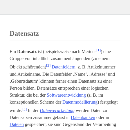
Datensatz
[1]
Ein
Datensatz
ist (beispielsweise nach Mertens
) eine
Gruppe von inhaltlich zusammenhängenden (zu einem
[2]
Objekt gehörenden)
Datenfeldern
, z. B. Artikelnummer
und Artikelname. Die Datenfelder ‚Name‘, ‚Adresse‘ und
‚Geburtsdatum‘ könnten ferner einen Datensatz zu einer
Person bilden. Datensätze entsprechen einer logischen
Struktur, die bei der
Softwareentwicklung
(z. B. im
konzeptionellen Schema der
Datenmodellierung
) festgelegt
[3]
wurde.
In der
Datenverarbeitung
werden Daten zu
Datensätzen zusammengefasst in
Datenbanken
oder in
Dateien
gespeichert, sie sind Gegenstand der Verarbeitung