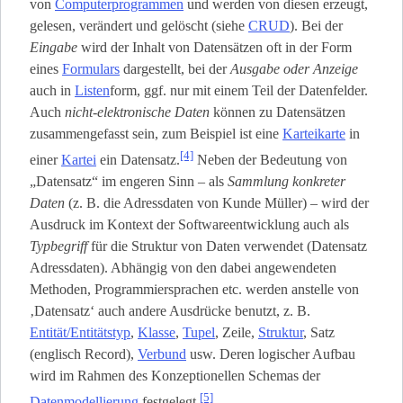
von
Computerprogrammen
und werden von diesen erzeugt,
gelesen, verändert und gelöscht (siehe
CRUD
). Bei der
Eingabe
wird der Inhalt von Datensätzen oft in der Form
eines
Formulars
dargestellt, bei der
Ausgabe oder Anzeige
auch in
Listen
­form, ggf. nur mit einem Teil der Datenfelder.
Auch
nicht-elektronische Daten
können zu Datensätzen
zusammengefasst sein, zum Beispiel ist eine
Karteikarte
in
[4]
einer
Kartei
ein Datensatz.
Neben der Bedeutung von
„Datensatz“ im engeren Sinn – als
Sammlung konkreter
Daten
(z. B. die Adressdaten von Kunde Müller) – wird der
Ausdruck im Kontext der Softwareentwicklung auch als
Typbegriff
für die Struktur von Daten verwendet (Datensatz
Adressdaten). Abhängig von den dabei angewendeten
Methoden, Programmiersprachen etc. werden anstelle von
‚Datensatz‘ auch andere Ausdrücke benutzt, z. B.
Entität/Entitätstyp
,
Klasse
,
Tupel
, Zeile,
Struktur
, Satz
(englisch Record),
Verbund
usw. Deren logischer Aufbau
wird im Rahmen des Konzeptionellen Schemas der
[5]
Datenmodellierung
festgelegt.