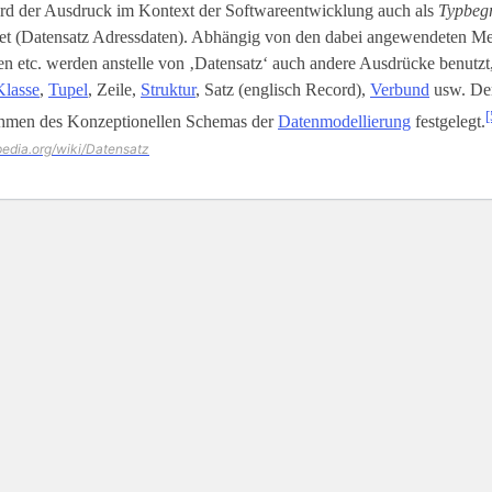
rd der Ausdruck im Kontext der Softwareentwicklung auch als
Typbegr
t (Datensatz Adressdaten). Abhängig von den dabei angewendeten M
 etc. werden anstelle von ‚Datensatz‘ auch andere Ausdrücke benutzt,
Klasse
,
Tupel
, Zeile,
Struktur
, Satz (englisch Record),
Verbund
usw. Der
[
hmen des Konzeptionellen Schemas der
Datenmodellierung
festgelegt.
ipedia.org/wiki/Datensatz