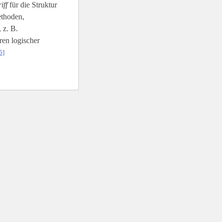
iff
für die Struktur
ethoden,
 z. B.
en logischer
5]