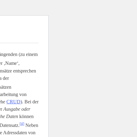
ängenden (zu einem
er ‚Name‘,
ensätze entsprechen
a der
sätzen
rarbeitung von
iehe
CRUD
). Bei der
er
Ausgabe oder
sche Daten
können
[4]
Datensatz.
Neben
ie Adressdaten von