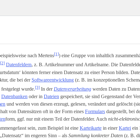
[1]
beispielsweise nach Mertens
) eine Gruppe von inhaltlich zusammenh
[2]
Datenfeldern
, z. B. Artikelnummer und Artikelname. Die Datenfeld
rtsdatum‘ könnten ferner einen Datensatz zu einer Person bilden. Dat
ktur, die bei der
Softwareentwicklung
(z. B. im konzeptionellen Schem
[3]
) festgelegt wurde.
In der
Datenverarbeitung
werden Daten zu Daten
n
Datenbanken
oder in
Dateien
gespeichert, sie sind Gegenstand der Ve
men
und werden von diesen erzeugt, gelesen, verändert und gelöscht (s
halt von Datensätzen oft in der Form eines
Formulars
dargestellt, bei d
ten
­form, ggf. nur mit einem Teil der Datenfelder. Auch
nicht-elektroni
mmengefasst sein, zum Beispiel ist eine
Karteikarte
in einer
Kartei
ein 
„Datensatz“ im engeren Sinn – als
Sammlung konkreter Daten
(z. B. d