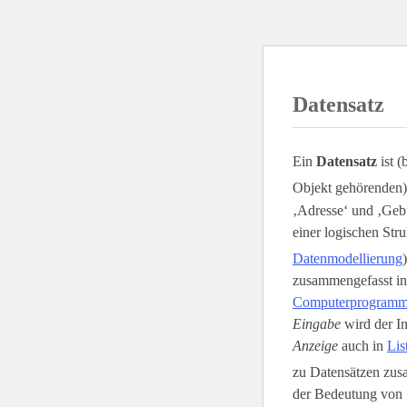
Datensatz
Ein
Datensatz
ist (
Objekt gehörenden)
‚Adresse‘ und ‚Gebu
einer logischen Stru
Datenmodellierung
zusammengefasst i
Computerprogram
Eingabe
wird der In
Anzeige
auch in
Lis
zu Datensätzen zusa
der Bedeutung von 