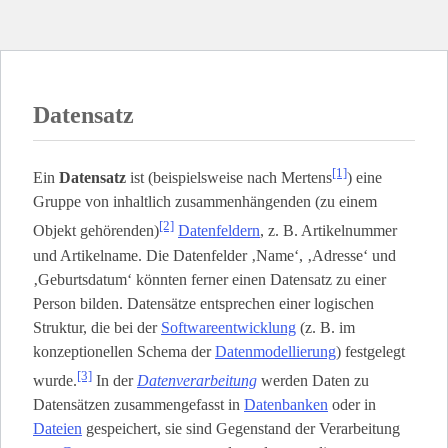
Datensatz
[1]
Ein
Datensatz
ist (beispielsweise nach Mertens
) eine
Gruppe von inhaltlich zusammenhängenden (zu einem
[2]
Objekt gehörenden)
Datenfeldern
, z. B. Artikelnummer
und Artikelname. Die Datenfelder ‚Name‘, ‚Adresse‘ und
‚Geburtsdatum‘ könnten ferner einen Datensatz zu einer
Person bilden. Datensätze entsprechen einer logischen
Struktur, die bei der
Softwareentwicklung
(z. B. im
konzeptionellen Schema der
Datenmodellierung
) festgelegt
[3]
wurde.
In der
Datenverarbeitung
werden Daten zu
Datensätzen zusammengefasst in
Datenbanken
oder in
Dateien
gespeichert, sie sind Gegenstand der Verarbeitung