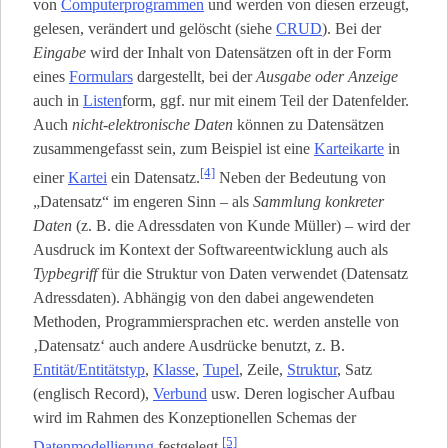
von
Computerprogrammen
und werden von diesen erzeugt,
gelesen, verändert und gelöscht (siehe
CRUD
). Bei der
Eingabe
wird der Inhalt von Datensätzen oft in der Form
eines
Formulars
dargestellt, bei der
Ausgabe oder Anzeige
auch in
Listen
­form, ggf. nur mit einem Teil der Datenfelder.
Auch
nicht-elektronische Daten
können zu Datensätzen
zusammengefasst sein, zum Beispiel ist eine
Karteikarte
in
[4]
einer
Kartei
ein Datensatz.
Neben der Bedeutung von
„Datensatz“ im engeren Sinn – als
Sammlung konkreter
Daten
(z. B. die Adressdaten von Kunde Müller) – wird der
Ausdruck im Kontext der Softwareentwicklung auch als
Typbegriff
für die Struktur von Daten verwendet (Datensatz
Adressdaten). Abhängig von den dabei angewendeten
Methoden, Programmiersprachen etc. werden anstelle von
‚Datensatz‘ auch andere Ausdrücke benutzt, z. B.
Entität/Entitätstyp
,
Klasse
,
Tupel
, Zeile,
Struktur
, Satz
(englisch Record),
Verbund
usw. Deren logischer Aufbau
wird im Rahmen des Konzeptionellen Schemas der
[5]
Datenmodellierung
festgelegt.