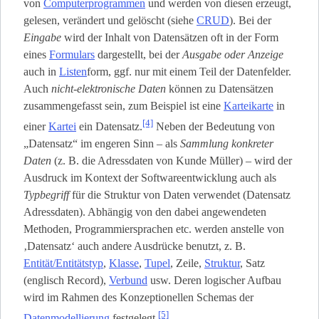
von
Computerprogrammen
und werden von diesen erzeugt,
gelesen, verändert und gelöscht (siehe
CRUD
). Bei der
Eingabe
wird der Inhalt von Datensätzen oft in der Form
eines
Formulars
dargestellt, bei der
Ausgabe oder Anzeige
auch in
Listen
­form, ggf. nur mit einem Teil der Datenfelder.
Auch
nicht-elektronische Daten
können zu Datensätzen
zusammengefasst sein, zum Beispiel ist eine
Karteikarte
in
[4]
einer
Kartei
ein Datensatz.
Neben der Bedeutung von
„Datensatz“ im engeren Sinn – als
Sammlung konkreter
Daten
(z. B. die Adressdaten von Kunde Müller) – wird der
Ausdruck im Kontext der Softwareentwicklung auch als
Typbegriff
für die Struktur von Daten verwendet (Datensatz
Adressdaten). Abhängig von den dabei angewendeten
Methoden, Programmiersprachen etc. werden anstelle von
‚Datensatz‘ auch andere Ausdrücke benutzt, z. B.
Entität/Entitätstyp
,
Klasse
,
Tupel
, Zeile,
Struktur
, Satz
(englisch Record),
Verbund
usw. Deren logischer Aufbau
wird im Rahmen des Konzeptionellen Schemas der
[5]
Datenmodellierung
festgelegt.