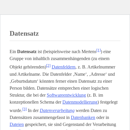
Datensatz
[1]
Ein
Datensatz
ist (beispielsweise nach Mertens
) eine
Gruppe von inhaltlich zusammenhängenden (zu einem
[2]
Objekt gehörenden)
Datenfeldern
, z. B. Artikelnummer
und Artikelname. Die Datenfelder ‚Name‘, ‚Adresse‘ und
‚Geburtsdatum‘ könnten ferner einen Datensatz zu einer
Person bilden. Datensätze entsprechen einer logischen
Struktur, die bei der
Softwareentwicklung
(z. B. im
konzeptionellen Schema der
Datenmodellierung
) festgelegt
[3]
wurde.
In der
Datenverarbeitung
werden Daten zu
Datensätzen zusammengefasst in
Datenbanken
oder in
Dateien
gespeichert, sie sind Gegenstand der Verarbeitung