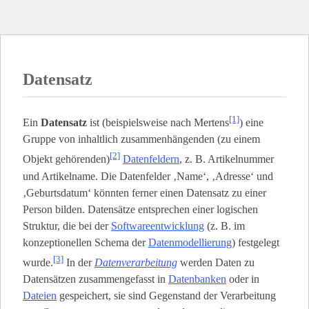
Datensatz
[1]
Ein
Datensatz
ist (beispielsweise nach Mertens
) eine
Gruppe von inhaltlich zusammenhängenden (zu einem
[2]
Objekt gehörenden)
Datenfeldern
, z. B. Artikelnummer
und Artikelname. Die Datenfelder ‚Name‘, ‚Adresse‘ und
‚Geburtsdatum‘ könnten ferner einen Datensatz zu einer
Person bilden. Datensätze entsprechen einer logischen
Struktur, die bei der
Softwareentwicklung
(z. B. im
konzeptionellen Schema der
Datenmodellierung
) festgelegt
[3]
wurde.
In der
Datenverarbeitung
werden Daten zu
Datensätzen zusammengefasst in
Datenbanken
oder in
Dateien
gespeichert, sie sind Gegenstand der Verarbeitung