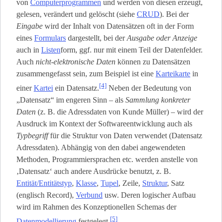
von
Computerprogrammen
und werden von diesen erzeugt,
gelesen, verändert und gelöscht (siehe
CRUD
). Bei der
Eingabe
wird der Inhalt von Datensätzen oft in der Form
eines
Formulars
dargestellt, bei der
Ausgabe oder Anzeige
auch in
Listen
­form, ggf. nur mit einem Teil der Datenfelder.
Auch
nicht-elektronische Daten
können zu Datensätzen
zusammengefasst sein, zum Beispiel ist eine
Karteikarte
in
[4]
einer
Kartei
ein Datensatz.
Neben der Bedeutung von
„Datensatz“ im engeren Sinn – als
Sammlung konkreter
Daten
(z. B. die Adressdaten von Kunde Müller) – wird der
Ausdruck im Kontext der Softwareentwicklung auch als
Typbegriff
für die Struktur von Daten verwendet (Datensatz
Adressdaten). Abhängig von den dabei angewendeten
Methoden, Programmiersprachen etc. werden anstelle von
‚Datensatz‘ auch andere Ausdrücke benutzt, z. B.
Entität/Entitätstyp
,
Klasse
,
Tupel
, Zeile,
Struktur
, Satz
(englisch Record),
Verbund
usw. Deren logischer Aufbau
wird im Rahmen des Konzeptionellen Schemas der
[5]
Datenmodellierung
festgelegt.