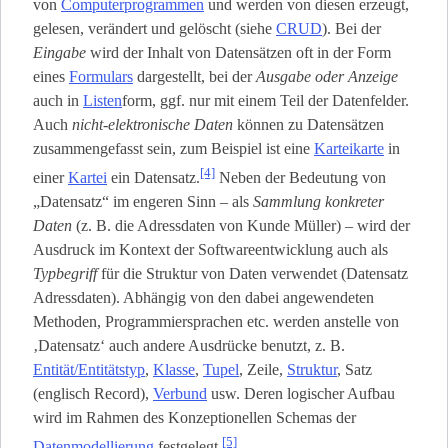
von
Computerprogrammen
und werden von diesen erzeugt,
gelesen, verändert und gelöscht (siehe
CRUD
). Bei der
Eingabe
wird der Inhalt von Datensätzen oft in der Form
eines
Formulars
dargestellt, bei der
Ausgabe oder Anzeige
auch in
Listen
­form, ggf. nur mit einem Teil der Datenfelder.
Auch
nicht-elektronische Daten
können zu Datensätzen
zusammengefasst sein, zum Beispiel ist eine
Karteikarte
in
[4]
einer
Kartei
ein Datensatz.
Neben der Bedeutung von
„Datensatz“ im engeren Sinn – als
Sammlung konkreter
Daten
(z. B. die Adressdaten von Kunde Müller) – wird der
Ausdruck im Kontext der Softwareentwicklung auch als
Typbegriff
für die Struktur von Daten verwendet (Datensatz
Adressdaten). Abhängig von den dabei angewendeten
Methoden, Programmiersprachen etc. werden anstelle von
‚Datensatz‘ auch andere Ausdrücke benutzt, z. B.
Entität/Entitätstyp
,
Klasse
,
Tupel
, Zeile,
Struktur
, Satz
(englisch Record),
Verbund
usw. Deren logischer Aufbau
wird im Rahmen des Konzeptionellen Schemas der
[5]
Datenmodellierung
festgelegt.