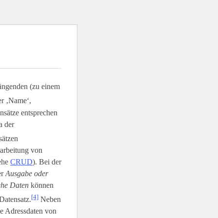
ängenden (zu einem
er ‚Name‘,
ensätze entsprechen
a der
sätzen
rarbeitung von
iehe
CRUD
). Bei der
er
Ausgabe oder
sche Daten
können
[4]
Datensatz.
Neben
ie Adressdaten von