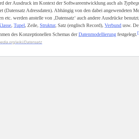
rd der Ausdruck im Kontext der Softwareentwicklung auch als
Typbegr
t (Datensatz Adressdaten). Abhängig von den dabei angewendeten M
 etc. werden anstelle von ‚Datensatz‘ auch andere Ausdrücke benutzt,
Klasse
,
Tupel
, Zeile,
Struktur
, Satz (englisch Record),
Verbund
usw. Der
[
hmen des Konzeptionellen Schemas der
Datenmodellierung
festgelegt.
ipedia.org/wiki/Datensatz