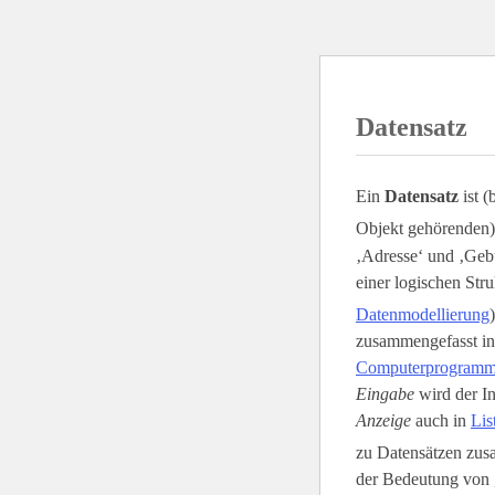
Datensatz
Ein
Datensatz
ist (
Objekt gehörenden)
‚Adresse‘ und ‚Gebu
einer logischen Stru
Datenmodellierung
zusammengefasst i
Computerprogram
Eingabe
wird der In
Anzeige
auch in
Lis
zu Datensätzen zusa
der Bedeutung von 