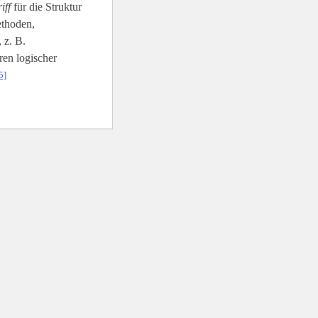
iff
für die Struktur
ethoden,
 z. B.
en logischer
5]