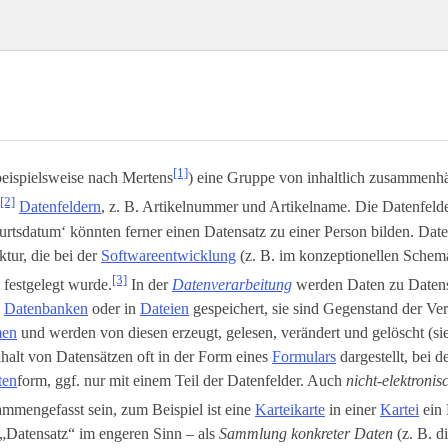
[1]
beispielsweise nach Mertens
) eine Gruppe von inhaltlich zusammenh
[2]
Datenfeldern
, z. B. Artikelnummer und Artikelname. Die Datenfeld
rtsdatum‘ könnten ferner einen Datensatz zu einer Person bilden. Dat
ktur, die bei der
Softwareentwicklung
(z. B. im konzeptionellen Schem
[3]
) festgelegt wurde.
In der
Datenverarbeitung
werden Daten zu Daten
n
Datenbanken
oder in
Dateien
gespeichert, sie sind Gegenstand der Ve
men
und werden von diesen erzeugt, gelesen, verändert und gelöscht (s
halt von Datensätzen oft in der Form eines
Formulars
dargestellt, bei d
ten
­form, ggf. nur mit einem Teil der Datenfelder. Auch
nicht-elektroni
mmengefasst sein, zum Beispiel ist eine
Karteikarte
in einer
Kartei
ein 
„Datensatz“ im engeren Sinn – als
Sammlung konkreter Daten
(z. B. d