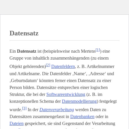
Datensatz
[1]
Ein
Datensatz
ist (beispielsweise nach Mertens
) eine
Gruppe von inhaltlich zusammenhängenden (zu einem
[2]
Objekt gehörenden)
Datenfeldern
, z. B. Artikelnummer
und Artikelname. Die Datenfelder ‚Name‘, ‚Adresse‘ und
‚Geburtsdatum‘ könnten ferner einen Datensatz zu einer
Person bilden. Datensätze entsprechen einer logischen
Struktur, die bei der
Softwareentwicklung
(z. B. im
konzeptionellen Schema der
Datenmodellierung
) festgelegt
[3]
wurde.
In der
Datenverarbeitung
werden Daten zu
Datensätzen zusammengefasst in
Datenbanken
oder in
Dateien
gespeichert, sie sind Gegenstand der Verarbeitung