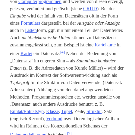
von
Computerprogrammen
und werden von diesen erzeugt,
gelesen, verändert und gelöscht (siehe
CRUD
). Bei der
Eingabe
wird der Inhalt von Datensätzen oft in der Form
eines
Formulars
dargestellt, bei der
Ausgabe oder Anzeige
auch in
Listen
­form, ggf. nur mit einem Teil der Datenfelder.
Auch
nicht-elektronische Daten
können zu Datensätzen
zusammengefasst sein, zum Beispiel ist eine
Karteikarte
in
[4]
einer
Kartei
ein Datensatz.
Neben der Bedeutung von
„Datensatz“ im engeren Sinn – als
Sammlung konkreter
Daten
(z. B. die Adressdaten von Kunde Müller) – wird der
Ausdruck im Kontext der Softwareentwicklung auch als
Typbegriff
für die Struktur von Daten verwendet (Datensatz
Adressdaten). Abhängig von den dabei angewendeten
Methoden, Programmiersprachen etc. werden anstelle von
‚Datensatz‘ auch andere Ausdrücke benutzt, z. B.
Entität/Entitätstyp
,
Klasse
,
Tupel
, Zeile,
Struktur
, Satz
(englisch Record),
Verbund
usw. Deren logischer Aufbau
wird im Rahmen des Konzeptionellen Schemas der
[5]
Datenmodellierung
festgelegt.